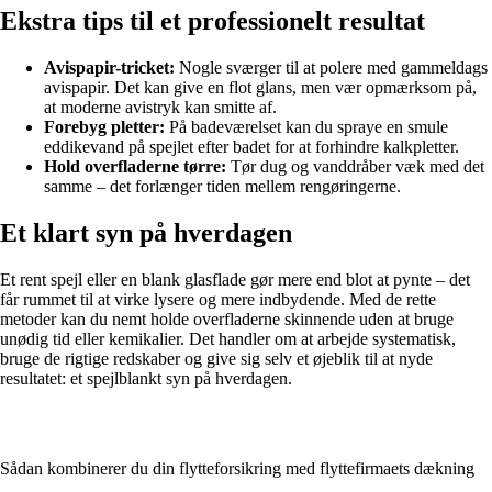
Ekstra tips til et professionelt resultat
Avispapir-tricket:
Nogle sværger til at polere med gammeldags
avispapir. Det kan give en flot glans, men vær opmærksom på,
at moderne avistryk kan smitte af.
Forebyg pletter:
På badeværelset kan du spraye en smule
eddikevand på spejlet efter badet for at forhindre kalkpletter.
Hold overfladerne tørre:
Tør dug og vanddråber væk med det
samme – det forlænger tiden mellem rengøringerne.
Et klart syn på hverdagen
Et rent spejl eller en blank glasflade gør mere end blot at pynte – det
får rummet til at virke lysere og mere indbydende. Med de rette
metoder kan du nemt holde overfladerne skinnende uden at bruge
unødig tid eller kemikalier. Det handler om at arbejde systematisk,
bruge de rigtige redskaber og give sig selv et øjeblik til at nyde
resultatet: et spejlblankt syn på hverdagen.
Sådan kombinerer du din flytteforsikring med flyttefirmaets dækning