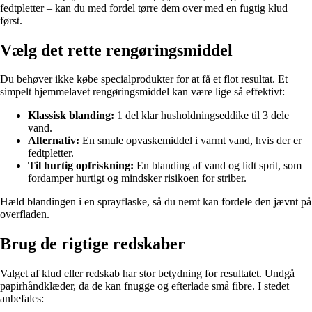
fedtpletter – kan du med fordel tørre dem over med en fugtig klud
først.
Vælg det rette rengøringsmiddel
Du behøver ikke købe specialprodukter for at få et flot resultat. Et
simpelt hjemmelavet rengøringsmiddel kan være lige så effektivt:
Klassisk blanding:
1 del klar husholdningseddike til 3 dele
vand.
Alternativ:
En smule opvaskemiddel i varmt vand, hvis der er
fedtpletter.
Til hurtig opfriskning:
En blanding af vand og lidt sprit, som
fordamper hurtigt og mindsker risikoen for striber.
Hæld blandingen i en sprayflaske, så du nemt kan fordele den jævnt på
overfladen.
Brug de rigtige redskaber
Valget af klud eller redskab har stor betydning for resultatet. Undgå
papirhåndklæder, da de kan fnugge og efterlade små fibre. I stedet
anbefales: