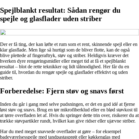
Spejlblankt resultat: Sådan rengør du
spejle og glasflader uden striber
Der er få ting, der kan løfte et rum som et rent, skinnende spejl eller en
klar glasflade. Men lige så hurtigt som de bliver flotte, kan de også
blive plettede af fingeraftryk, støv og striber. Heldigvis kræver det
hverken dyre rengøringsmidler eller meget tid at få et spejlblankt
resultat – blot de rette teknikker og lidt tålmodighed. Her får du en
guide til, hvordan du rengør spejle og glasflader effektivt og uden
striber.
Forberedelse: Fjern støv og snavs først
Inden du går i gang med selve pudsningen, er det en god idé at fjerne
løst støv og snavs. Brug en tør mikrofiberklud eller en blød støvkost til
at tørre overfladen let af. Hvis du springer dette trin over, risikerer du at
trække støvpartikler rundt, hvilket kan give ridser eller ujævne striber.
Har du med meget snavsede overflader at gøre – for eksempel
badeværelsesspejle med tandpastasprøjt eller køkkenglas med