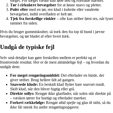
meget. For meget væske kan løbe ned og efterlade mærker.
Tør i cirkulære bevægelser
for at løsne snavs og pletter.
Polér efter
med en tør, ren klud i lodrette eller vandrette
bevægelser, indtil overfladen er helt tør.
Tjek fra forskellige vinkler
– ofte kan striber først ses, når lyset
rammer fra siden.
Hvis du bruger gummiskraber, så træk den fra top til bund i jævne
bevægelser, og tør bladet af efter hvert træk.
Undgå de typiske fejl
Selv små detaljer kan gøre forskellen mellem et perfekt og et
frustrerende resultat. Her er de mest almindelige fejl – og hvordan du
undgår dem:
For meget rengøringsmiddel:
Det efterlader en hinde, der
giver striber. Brug hellere lidt ad gangen.
Snavsede klude:
En beskidt klud flytter bare snavset rundt.
Skift klud, når den bliver fugtig eller grå.
Direkte sollys:
Rengør ikke glasflader, når solen står direkte på
– væsken tørrer for hurtigt og efterlader mærker.
Forkert rækkefølge:
Rengør altid spejle og glas til sidst, så du
ikke får stænk fra andre rengøringsopgaver.