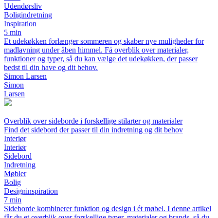
Udendørsliv
Boligindretning
Inspiration
5 min
Et udekøkken forlænger sommeren og skaber nye muligheder for
madlavning under åben himmel. Få overblik over materialer,
funktioner og typer, så du kan vælge det udekøkken, der passer
bedst til din have og dit behov.
Simon Larsen
Simon
Larsen
Overblik over sideborde i forskellige stilarter og materialer
Find det sidebord der passer til din indretning og dit behov
Interiør
Interiør
Sidebord
Indretning
Møbler
Bolig
Designinspiration
7 min
Sideborde kombinerer funktion og design i ét møbel. I denne artikel
får du et overblik over forskellige typer, materialer og brands, så du