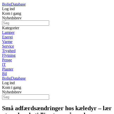
Bolig
Database
Log ind
Kom i gang
Nyhedsbrev
Kategorier
Lamper
Energi
Varme
Service
Tryghed
Flytning
Penge
IT
Planter
Bil
Bolig
Database
Log ind
Kom i gang
Nyhedsbrev
Små adfærdsændringer hos kæledyr – lær