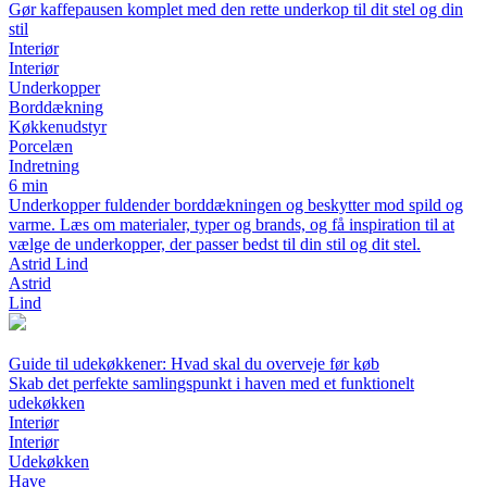
Gør kaffepausen komplet med den rette underkop til dit stel og din
stil
Interiør
Interiør
Underkopper
Borddækning
Køkkenudstyr
Porcelæn
Indretning
6 min
Underkopper fuldender borddækningen og beskytter mod spild og
varme. Læs om materialer, typer og brands, og få inspiration til at
vælge de underkopper, der passer bedst til din stil og dit stel.
Astrid Lind
Astrid
Lind
Guide til udekøkkener: Hvad skal du overveje før køb
Skab det perfekte samlingspunkt i haven med et funktionelt
udekøkken
Interiør
Interiør
Udekøkken
Have