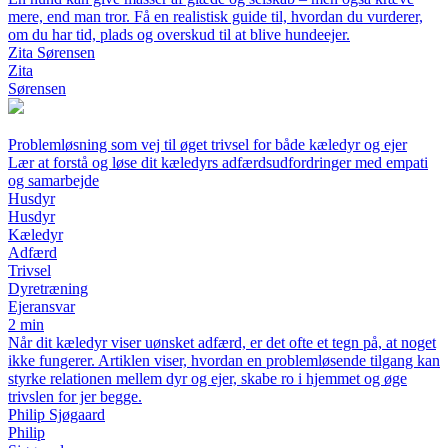
mere, end man tror. Få en realistisk guide til, hvordan du vurderer,
om du har tid, plads og overskud til at blive hundeejer.
Zita Sørensen
Zita
Sørensen
Problemløsning som vej til øget trivsel for både kæledyr og ejer
Lær at forstå og løse dit kæledyrs adfærdsudfordringer med empati
og samarbejde
Husdyr
Husdyr
Kæledyr
Adfærd
Trivsel
Dyretræning
Ejeransvar
2 min
Når dit kæledyr viser uønsket adfærd, er det ofte et tegn på, at noget
ikke fungerer. Artiklen viser, hvordan en problemløsende tilgang kan
styrke relationen mellem dyr og ejer, skabe ro i hjemmet og øge
trivslen for jer begge.
Philip Sjøgaard
Philip