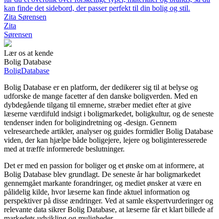
kan finde det sidebord, der passer perfekt til din bolig og stil.
Zita Sørensen
Zita
Sørensen
Lær os at kende
Bolig Database
Bolig
Database
Bolig Database er en platform, der dedikerer sig til at belyse og
udforske de mange facetter af den danske boligverden. Med en
dybdegående tilgang til emnerne, stræber mediet efter at give
læserne værdifuld indsigt i boligmarkedet, boligkultur, og de seneste
tendenser inden for boligindretning og -design. Gennem
velresearchede artikler, analyser og guides formidler Bolig Database
viden, der kan hjælpe både boligejere, lejere og boliginteresserede
med at træffe informerede beslutninger.
Det er med en passion for boliger og et ønske om at informere, at
Bolig Database blev grundlagt. De seneste år har boligmarkedet
gennemgået markante forandringer, og mediet ønsker at være en
pålidelig kilde, hvor læserne kan finde aktuel information og
perspektiver på disse ændringer. Ved at samle ekspertvurderinger og
relevante data sikrer Bolig Database, at læserne får et klart billede af
markedets udvikling og muligheder.