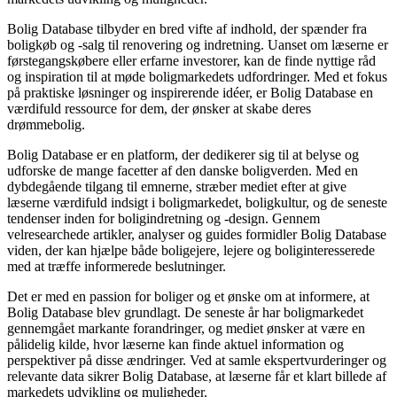
Bolig Database tilbyder en bred vifte af indhold, der spænder fra
boligkøb og -salg til renovering og indretning. Uanset om læserne er
førstegangskøbere eller erfarne investorer, kan de finde nyttige råd
og inspiration til at møde boligmarkedets udfordringer. Med et fokus
på praktiske løsninger og inspirerende idéer, er Bolig Database en
værdifuld ressource for dem, der ønsker at skabe deres
drømmebolig.
Bolig Database er en platform, der dedikerer sig til at belyse og
udforske de mange facetter af den danske boligverden. Med en
dybdegående tilgang til emnerne, stræber mediet efter at give
læserne værdifuld indsigt i boligmarkedet, boligkultur, og de seneste
tendenser inden for boligindretning og -design. Gennem
velresearchede artikler, analyser og guides formidler Bolig Database
viden, der kan hjælpe både boligejere, lejere og boliginteresserede
med at træffe informerede beslutninger.
Det er med en passion for boliger og et ønske om at informere, at
Bolig Database blev grundlagt. De seneste år har boligmarkedet
gennemgået markante forandringer, og mediet ønsker at være en
pålidelig kilde, hvor læserne kan finde aktuel information og
perspektiver på disse ændringer. Ved at samle ekspertvurderinger og
relevante data sikrer Bolig Database, at læserne får et klart billede af
markedets udvikling og muligheder.