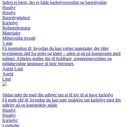
Indret et hjem, der er både kæledyrsvenligt og bæredygtigt
Husdyr
Husdyr
Bæredygtighed
Kæledyr
Boligindretning
Materialer
Miljøvenlig livsstil
5 min
Få inspiration til, hvordan du kan vælge materialer, der tåler
hverdagens slid fra poter og kløer – uden at gå på kompromis med
miljøet. Artiklen guider dig til holdbare, rengøringsvenlige og
miljøbevidste løsninger til hele hjemmet.
Astrid Lind
Astrid
Lind
Sådan taler du med din udlejer om at få lov til at have kæledyr
Få gode råd til, hvordan du kan tage snakken om kæledyr med din
udlejer på en konstruktiv måde
Husdyr
Husdyr
Kæledyr
Lejebolig