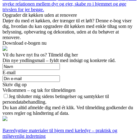
styrke relationen mellem dyr og ejer, skabe ro i hjemmet og øge
trivslen for jer begge.
Opgrader dit køkken uden at renovere
Døjer du med et køkken, der trænger til et løft? Denne e-bog viser
dig, hvordan du kan opgradere dit køkken med enkle tiltag som ny
belysning, opbevaring og dekoration, uden at du behøver at
renovere.
Download e-bogen nu
Vil du have nyt fra os? Tilmeld dig her
Din nye yndlingsmail – fyldt med indsigt og konkrete råd.
E-mail
Skriv dig op
Velkommen – og tak for tilmeldingen
Jeg tilslutter mig sidens betingelser og samtykker til
persondatabehandling.
Du kan altid afmelde dig med ét klik. Ved tilmelding godkender du
vores regler og håndtering af data.
Bæredygtige materialer til hjem med kæledyr – praktisk og
miljøvenlig indretning