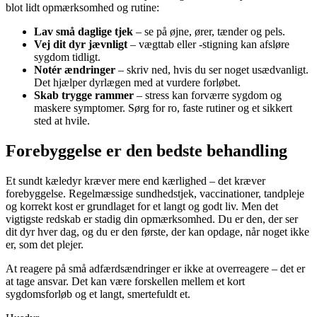
blot lidt opmærksomhed og rutine:
Lav små daglige tjek
– se på øjne, ører, tænder og pels.
Vej dit dyr jævnligt
– vægttab eller -stigning kan afsløre
sygdom tidligt.
Notér ændringer
– skriv ned, hvis du ser noget usædvanligt.
Det hjælper dyrlægen med at vurdere forløbet.
Skab trygge rammer
– stress kan forværre sygdom og
maskere symptomer. Sørg for ro, faste rutiner og et sikkert
sted at hvile.
Forebyggelse er den bedste behandling
Et sundt kæledyr kræver mere end kærlighed – det kræver
forebyggelse. Regelmæssige sundhedstjek, vaccinationer, tandpleje
og korrekt kost er grundlaget for et langt og godt liv. Men det
vigtigste redskab er stadig din opmærksomhed. Du er den, der ser
dit dyr hver dag, og du er den første, der kan opdage, når noget ikke
er, som det plejer.
At reagere på små adfærdsændringer er ikke at overreagere – det er
at tage ansvar. Det kan være forskellen mellem et kort
sygdomsforløb og et langt, smertefuldt et.