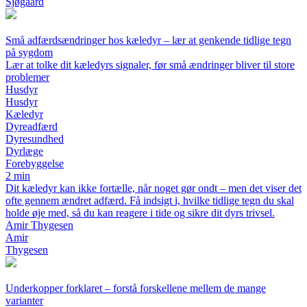
Sjøgaard
Små adfærdsændringer hos kæledyr – lær at genkende tidlige tegn
på sygdom
Lær at tolke dit kæledyrs signaler, før små ændringer bliver til store
problemer
Husdyr
Husdyr
Kæledyr
Dyreadfærd
Dyresundhed
Dyrlæge
Forebyggelse
2 min
Dit kæledyr kan ikke fortælle, når noget gør ondt – men det viser det
ofte gennem ændret adfærd. Få indsigt i, hvilke tidlige tegn du skal
holde øje med, så du kan reagere i tide og sikre dit dyrs trivsel.
Amir Thygesen
Amir
Thygesen
Underkopper forklaret – forstå forskellene mellem de mange
varianter