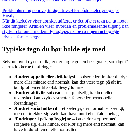
Problemløsning som vej til øget trivsel for både kæledyr og ejer
Husdyr
Når dit kæledyr viser uønsket adfærd, er det ofte et tegn på, at noget
ikke fungerer. Artiklen viser, hvordan en problemløsende tilgang kan
styrke relationen mellem dyr og ejer, skabe ro i hjemmet og øge
trivslen for jer begge.
Typiske tegn du bør holde øje med
Selvom hvert dyr er unikt, er der nogle generelle signaler, som bør få
alarmklokkerne til at ringe:
Ændret appetit eller drikkelyst
– spiser eller drikker dit dyr
mere eller mindre end normalt, kan det være tegn på alt fra
tandproblemer til stofskiftesygdomme.
Ændret aktivitetsniveau
– en pludselig træthed eller
rastløshed kan skyldes smerter, feber eller hormonelle
forandringer.
Ændret social adfærd
– et kæledyr, der normalt er kærligt,
men nu trækker sig væk, kan have ondt eller føle ubehag.
Ændringer i pels og hygiejne
– katte, der stopper med at
soignere sig, eller hunde, der klør sig mere end normalt, kan
have hudproblemer eller parasitter.