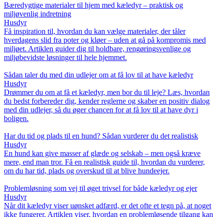
Bæredygtige materialer til hjem med kæledyr – praktisk og
miljøvenlig indretning
Husdyr
Få inspiration til, hvordan du kan vælge materialer, der tåler
hverdagens slid fra poter og kløer – uden at gå på kompromis med
miljøet. Artiklen guider dig til holdbare, rengøringsvenlige og
miljøbevidste løsninger til hele hjemmet.
Sådan taler du med din udlejer om at få lov til at have kæledyr
Husdyr
Drømmer du om at få et kæledyr, men bor du til leje? Læs, hvordan
du bedst forbereder dig, kender reglerne og skaber en positiv dialog
med din udlejer, så du øger chancen for at få lov til at have dyr i
boligen.
Har du tid og plads til en hund? Sådan vurderer du det realistisk
Husdyr
En hund kan give masser af glæde og selskab – men også kræve
mere, end man tror. Få en realistisk guide til, hvordan du vurderer,
om du har tid, plads og overskud til at blive hundeejer.
Problemløsning som vej til øget trivsel for både kæledyr og ejer
Husdyr
Når dit kæledyr viser uønsket adfærd, er det ofte et tegn på, at noget
ikke fungerer. Artiklen viser, hvordan en problemløsende tilgang kan