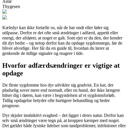
Amir
Thygesen
Kæledyr kan ikke fortælle os, når de har ondt eller føler sig
utilpasse. Derfor er det ofte små ændringer i adfærd, appetit eller
energi, der afslører, at noget er galt. Som ejer er du den, der kender
dit dyr bedst – og netop derfor kan du opdage sygdomstegn, før de
bliver alvorlige. Her får du en guide til, hvordan du lærer at
genkende de tidlige signaler og reagere i tide.
Hvorfor adfærdsændringer er vigtige at
opdage
De fleste sygdomme hos dyr udvikler sig gradvist. En kat, der
pludselig sover mere end normalt, eller en hund, der ikke længere
hilser dig i døren, kan være i begyndelsen af et sygdomsforløb.
Tidlig opdagelse betyder ofte hurtigere behandling og bedre
prognose.
Dyr skjuler instinktivt svaghed – det ligger i deres natur. Derfor kan
selv små ændringer være tegn på, at kroppen kæmper med noget.
Det gælder både fysiske lidelser som tandproblemer, infektioner eller