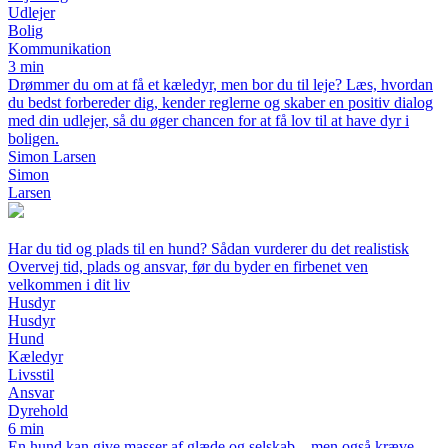
Udlejer
Bolig
Kommunikation
3 min
Drømmer du om at få et kæledyr, men bor du til leje? Læs, hvordan
du bedst forbereder dig, kender reglerne og skaber en positiv dialog
med din udlejer, så du øger chancen for at få lov til at have dyr i
boligen.
Simon Larsen
Simon
Larsen
Har du tid og plads til en hund? Sådan vurderer du det realistisk
Overvej tid, plads og ansvar, før du byder en firbenet ven
velkommen i dit liv
Husdyr
Husdyr
Hund
Kæledyr
Livsstil
Ansvar
Dyrehold
6 min
En hund kan give masser af glæde og selskab – men også kræve