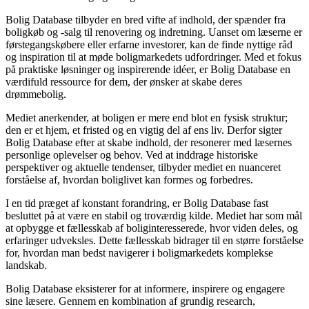
Bolig Database tilbyder en bred vifte af indhold, der spænder fra
boligkøb og -salg til renovering og indretning. Uanset om læserne er
førstegangskøbere eller erfarne investorer, kan de finde nyttige råd
og inspiration til at møde boligmarkedets udfordringer. Med et fokus
på praktiske løsninger og inspirerende idéer, er Bolig Database en
værdifuld ressource for dem, der ønsker at skabe deres
drømmebolig.
Mediet anerkender, at boligen er mere end blot en fysisk struktur;
den er et hjem, et fristed og en vigtig del af ens liv. Derfor sigter
Bolig Database efter at skabe indhold, der resonerer med læsernes
personlige oplevelser og behov. Ved at inddrage historiske
perspektiver og aktuelle tendenser, tilbyder mediet en nuanceret
forståelse af, hvordan boliglivet kan formes og forbedres.
I en tid præget af konstant forandring, er Bolig Database fast
besluttet på at være en stabil og troværdig kilde. Mediet har som mål
at opbygge et fællesskab af boliginteresserede, hvor viden deles, og
erfaringer udveksles. Dette fællesskab bidrager til en større forståelse
for, hvordan man bedst navigerer i boligmarkedets komplekse
landskab.
Bolig Database eksisterer for at informere, inspirere og engagere
sine læsere. Gennem en kombination af grundig research,