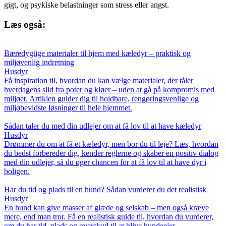
gigt, og psykiske belastninger som stress eller angst.
Læs også:
Bæredygtige materialer til hjem med kæledyr – praktisk og
miljøvenlig indretning
Husdyr
Få inspiration til, hvordan du kan vælge materialer, der tåler
hverdagens slid fra poter og kløer – uden at gå på kompromis med
miljøet. Artiklen guider dig til holdbare, rengøringsvenlige og
miljøbevidste løsninger til hele hjemmet.
Sådan taler du med din udlejer om at få lov til at have kæledyr
Husdyr
Drømmer du om at få et kæledyr, men bor du til leje? Læs, hvordan
du bedst forbereder dig, kender reglerne og skaber en positiv dialog
med din udlejer, så du øger chancen for at få lov til at have dyr i
boligen.
Har du tid og plads til en hund? Sådan vurderer du det realistisk
Husdyr
En hund kan give masser af glæde og selskab – men også kræve
mere, end man tror. Få en realistisk guide til, hvordan du vurderer,
om du har tid, plads og overskud til at blive hundeejer.