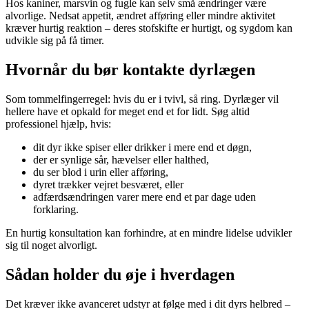
Hos kaniner, marsvin og fugle kan selv små ændringer være
alvorlige. Nedsat appetit, ændret afføring eller mindre aktivitet
kræver hurtig reaktion – deres stofskifte er hurtigt, og sygdom kan
udvikle sig på få timer.
Hvornår du bør kontakte dyrlægen
Som tommelfingerregel: hvis du er i tvivl, så ring. Dyrlæger vil
hellere have et opkald for meget end et for lidt. Søg altid
professionel hjælp, hvis:
dit dyr ikke spiser eller drikker i mere end et døgn,
der er synlige sår, hævelser eller halthed,
du ser blod i urin eller afføring,
dyret trækker vejret besværet, eller
adfærdsændringen varer mere end et par dage uden
forklaring.
En hurtig konsultation kan forhindre, at en mindre lidelse udvikler
sig til noget alvorligt.
Sådan holder du øje i hverdagen
Det kræver ikke avanceret udstyr at følge med i dit dyrs helbred –