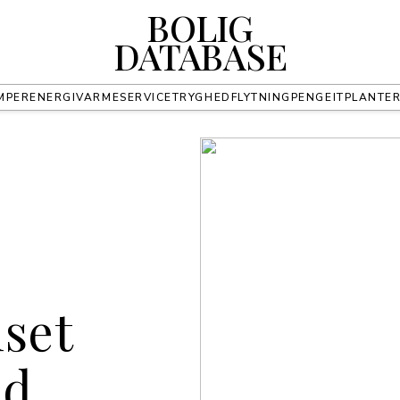
BOLIG
DATABASE
MPER
ENERGI
VARME
SERVICE
TRYGHED
FLYTNING
PENGE
IT
PLANTE
set
ed