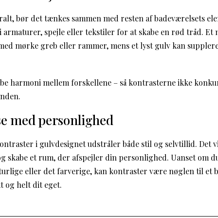
tralt, bør det tænkes sammen med resten af badeværelsets el
i armaturer, spejle eller tekstiler for at skabe en rød tråd. Et
med mørke greb eller rammer, mens et lyst gulv kan supple
abe harmoni mellem forskellene – så kontrasterne ikke konku
nden.
se med personlighed
traster i gulvdesignet udstråler både stil og selvtillid. Det v
og skabe et rum, der afspejler din personlighed. Uanset om d
turlige eller det farverige, kan kontraster være nøglen til et 
og helt dit eget.