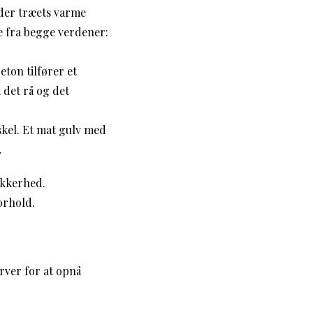
øder træets varme
e fra begge verdener:
ton tilfører et
det rå og det
skel. Et mat gulv med
.
ikkerhed.
orhold.
arver for at opnå