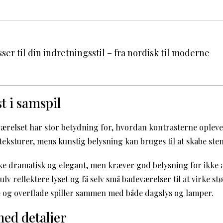
ser til din indretningsstil – fra nordisk til moderne
t i samspil
ærelset har stor betydning for, hvordan kontrasterne opleves
eksturer, mens kunstig belysning kan bruges til at skabe ste
ke dramatisk og elegant, men kræver god belysning for ikke
lv reflektere lyset og få selv små badeværelser til at virke st
 og overflade spiller sammen med både dagslys og lamper.
ed detaljer