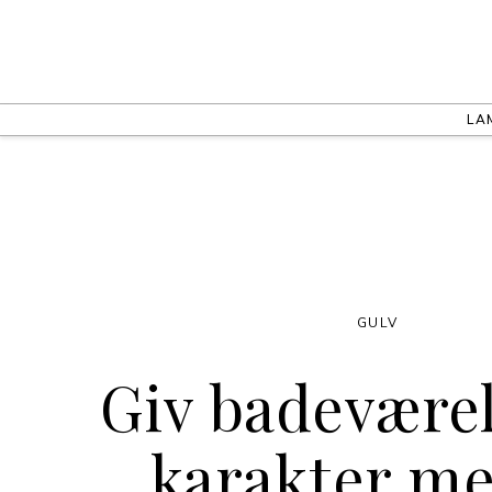
LA
GULV
Giv badeværel
karakter m