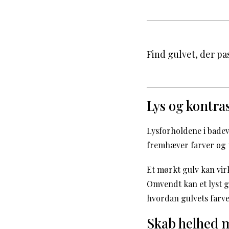
Find gulvet, der pas
Lys og kontras
Lysforholdene i badev
fremhæver farver og t
Et mørkt gulv kan vir
Omvendt kan et lyst gu
hvordan gulvets farve
Skab helhed m