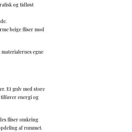
afisk og tidløst
ade.
rme beige fliser mod
i materialernes egne
r. Et gulv med store
tilfører energi og
des fliser omkring
 opdeling af rummet.