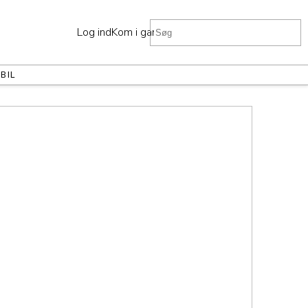
Log ind
Kom i gang
R
BIL