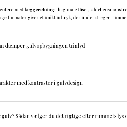
mentere med
læggeretning
: diagonale fliser, sildebensmønstr
ange formater giver et unikt udtryk, der understreger rummet
dan dæmper gulvopbygningen trinlyd
arakter med kontraster i gulvdesign
ægulv? Sådan vælger du det rigtige efter rummets lys 