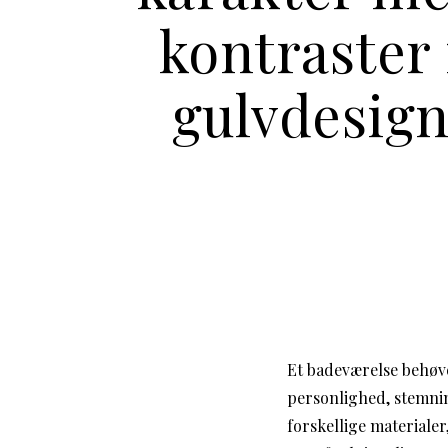
kontraster 
gulvdesig
Et badeværelse behøve
personlighed, stemnin
forskellige materiale