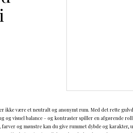
i
n
r ikke være et neutralt og anonymt rum. Med det rette gulv
g og visuel balance – og kontraster spiller en afgørende rol
r, farver og mønstre kan du give rummet dybde og karakter, u