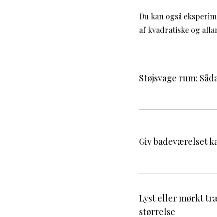
Du kan også eksperi
af kvadratiske og afl
Støjsvage rum: Så
Giv badeværelset k
Lyst eller mørkt tr
størrelse