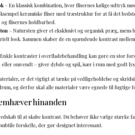
ok
– En klassisk kombination, hvor flisernes kølige udtryk m
eksempel keramiske fliser med træstruktur for at få det bedst
 og flisernes holdbarhed.
eton
– Natursten giver et eksklusivt og organisk præg, mens be
rielt look. Sammen skaber de en spændende kontrast mellem 
Enkle kontraster i overfladebehandling kan gøre en stor for
– eller omvendt – giver dybde og spil, især i rum med godt lys
erialer, er det vigtigt at tænke på vedligeholdelse og skrids
drum, og derfor skal alle materialer være egnede til fugtige f
fremhæver hinanden
 redskab til at skabe kontrast. Du behøver ikke vælge stærke f
 subtile forskelle, der gør designet interessant.