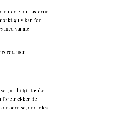
ementer. Kontrasterne
 mørkt gulv kan for
res med varme
rrerer, men
iser, at du tør tænke
u foretrækker det
badeværelse, der føles