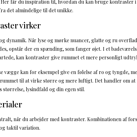
 Her får du inspiration til, hvordan du kan bruge kontraster i 
fra det almindelige til det unikke.
aster virker
 og dynamik. Når lyse og mørke nuancer, glatte og ru overflad
es, opstår der en spænding, som fanger øjet. I et badeværel
artede, kan kontraster give rummet et mere personligt udtry
e vægge kan for eksempel give en følelse af ro og tyngde, me
rummet til at virke større og mere luftigt. Det handler om at
 størrelse, lysindfald og din egen stil.
rialer
ntralt, når du arbejder med kontraster. Kombinationen af fors
g taktil variation.