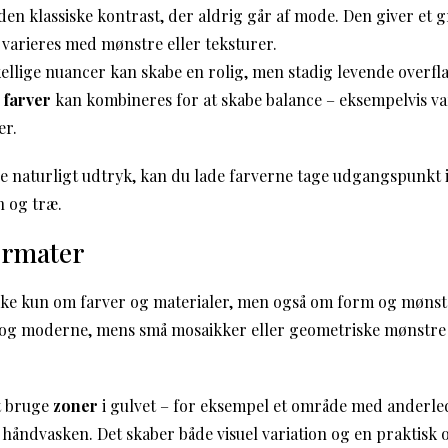
den klassiske kontrast, der aldrig går af mode. Den giver et gr
varieres med mønstre eller teksturer.
kellige nuancer kan skabe en rolig, men stadig levende overfl
 farver
kan kombineres for at skabe balance – eksempelvis va
er.
e naturligt udtryk, kan du lade farverne tage udgangspunkt 
n og træ.
ormater
kke kun om farver og materialer, men også om form og mønste
gt og moderne, mens små mosaikker eller geometriske mønstre 
t bruge
zoner
i gulvet – for eksempel et område med anderle
 håndvasken. Det skaber både visuel variation og en praktisk