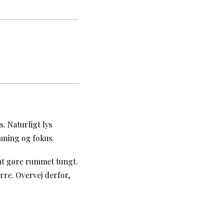
. Naturligt lys
mning og fokus.
 at gøre rummet tungt.
ørre. Overvej derfor,