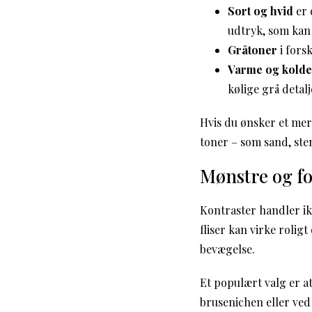
Sort og hvid
er 
udtryk, som kan 
Gråtoner
i fors
Varme og kolde
kølige grå detalj
Hvis du ønsker et mer
toner – som sand, ste
Mønstre og f
Kontraster handler i
fliser kan virke roli
bevægelse.
Et populært valg er a
brusenichen eller ved