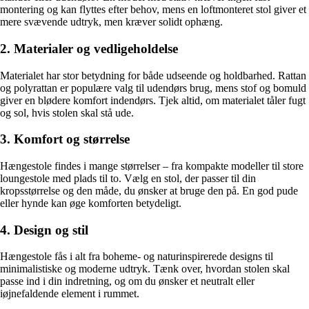
montering og kan flyttes efter behov, mens en loftmonteret stol giver et
mere svævende udtryk, men kræver solidt ophæng.
2. Materialer og vedligeholdelse
Materialet har stor betydning for både udseende og holdbarhed. Rattan
og polyrattan er populære valg til udendørs brug, mens stof og bomuld
giver en blødere komfort indendørs. Tjek altid, om materialet tåler fugt
og sol, hvis stolen skal stå ude.
3. Komfort og størrelse
Hængestole findes i mange størrelser – fra kompakte modeller til store
loungestole med plads til to. Vælg en stol, der passer til din
kropsstørrelse og den måde, du ønsker at bruge den på. En god pude
eller hynde kan øge komforten betydeligt.
4. Design og stil
Hængestole fås i alt fra boheme- og naturinspirerede designs til
minimalistiske og moderne udtryk. Tænk over, hvordan stolen skal
passe ind i din indretning, og om du ønsker et neutralt eller
iøjnefaldende element i rummet.