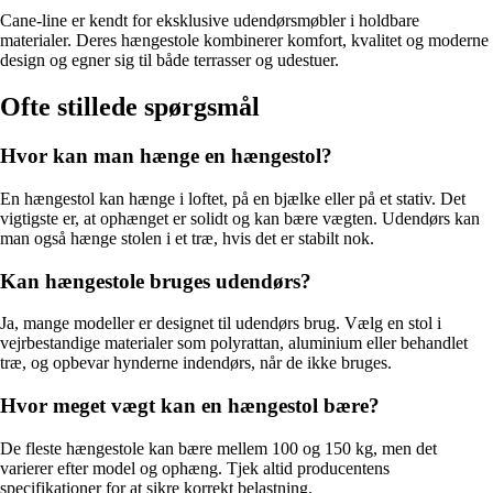
Cane-line er kendt for eksklusive udendørsmøbler i holdbare
materialer. Deres hængestole kombinerer komfort, kvalitet og moderne
design og egner sig til både terrasser og udestuer.
Ofte stillede spørgsmål
Hvor kan man hænge en hængestol?
En hængestol kan hænge i loftet, på en bjælke eller på et stativ. Det
vigtigste er, at ophænget er solidt og kan bære vægten. Udendørs kan
man også hænge stolen i et træ, hvis det er stabilt nok.
Kan hængestole bruges udendørs?
Ja, mange modeller er designet til udendørs brug. Vælg en stol i
vejrbestandige materialer som polyrattan, aluminium eller behandlet
træ, og opbevar hynderne indendørs, når de ikke bruges.
Hvor meget vægt kan en hængestol bære?
De fleste hængestole kan bære mellem 100 og 150 kg, men det
varierer efter model og ophæng. Tjek altid producentens
specifikationer for at sikre korrekt belastning.