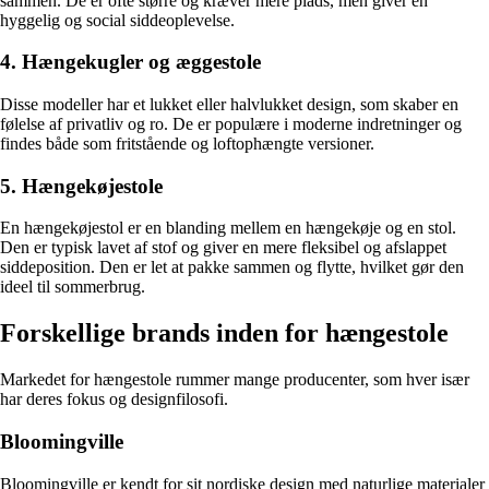
sammen. De er ofte større og kræver mere plads, men giver en
hyggelig og social siddeoplevelse.
4. Hængekugler og æggestole
Disse modeller har et lukket eller halvlukket design, som skaber en
følelse af privatliv og ro. De er populære i moderne indretninger og
findes både som fritstående og loftophængte versioner.
5. Hængekøjestole
En hængekøjestol er en blanding mellem en hængekøje og en stol.
Den er typisk lavet af stof og giver en mere fleksibel og afslappet
siddeposition. Den er let at pakke sammen og flytte, hvilket gør den
ideel til sommerbrug.
Forskellige brands inden for hængestole
Markedet for hængestole rummer mange producenter, som hver især
har deres fokus og designfilosofi.
Bloomingville
Bloomingville er kendt for sit nordiske design med naturlige materialer