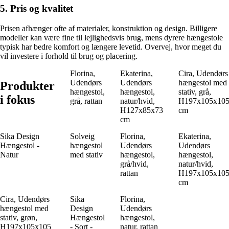
5. Pris og kvalitet
Prisen afhænger ofte af materialer, konstruktion og design. Billigere
modeller kan være fine til lejlighedsvis brug, mens dyrere hængestole
typisk har bedre komfort og længere levetid. Overvej, hvor meget du
vil investere i forhold til brug og placering.
Florina,
Ekaterina,
Cira, Udendørs
Udendørs
Udendørs
hængestol med
Produkter
hængestol,
hængestol,
stativ, grå,
i fokus
grå, rattan
natur/hvid,
H197x105x10
H127x85x73
cm
cm
Sika Design
Solveig
Florina,
Ekaterina,
Hængestol -
hængestol
Udendørs
Udendørs
Natur
med stativ
hængestol,
hængestol,
grå/hvid,
natur/hvid,
rattan
H197x105x10
cm
Cira, Udendørs
Sika
Florina,
hængestol med
Design
Udendørs
stativ, grøn,
Hængestol
hængestol,
H197x105x105
- Sort -
natur, rattan