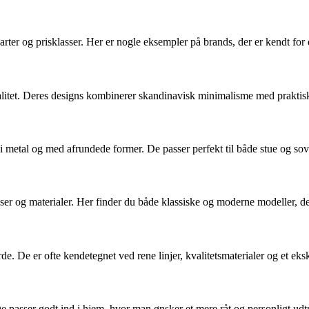
arter og prisklasser. Her er nogle eksempler på brands, der er kendt for 
tet. Deres designs kombinerer skandinavisk minimalisme med praktiske
i metal og med afrundede former. De passer perfekt til både stue og sov
ser og materialer. Her finder du både klassiske og moderne modeller, der
De er ofte kendetegnet ved rene linjer, kvalitetsmaterialer og et eksk
e passer godt ind i hjem, hvor man ønsker et mere råt og personligt udt