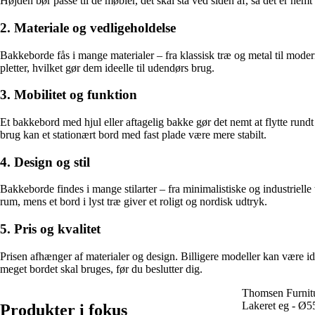
Højden bør passe til de møbler, det skal stå ved siden af, så det er nemt 
2. Materiale og vedligeholdelse
Bakkeborde fås i mange materialer – fra klassisk træ og metal til moder
pletter, hvilket gør dem ideelle til udendørs brug.
3. Mobilitet og funktion
Et bakkebord med hjul eller aftagelig bakke gør det nemt at flytte rundt
brug kan et stationært bord med fast plade være mere stabilt.
4. Design og stil
Bakkeborde findes i mange stilarter – fra minimalistiske og industrielle
rum, mens et bord i lyst træ giver et roligt og nordisk udtryk.
5. Pris og kvalitet
Prisen afhænger af materialer og design. Billigere modeller kan være ide
meget bordet skal bruges, før du beslutter dig.
Thomsen Furnitu
Lakeret eg - Ø5
Produkter i fokus