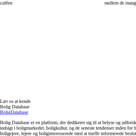
caféen
mellem de mange
Lær os at kende
Bolig Database
Bolig
Database
Bolig Database er en platform, der dedikerer sig til at belyse og udfo
indsigt i boligmarkedet, boligkultur, og de seneste tendenser inden fo
boligejere, lejere og boliginteresserede med at træffe informerede beslu