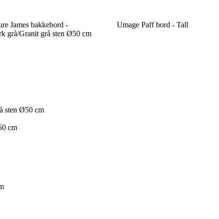
re James bakkebord -
Umage Paff bord - Tall
k grå/Granit grå sten Ø50 cm
rå sten Ø50 cm
x50 cm
cm