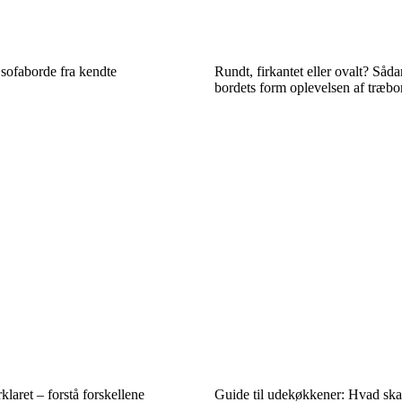
 sofaborde fra kendte
Rundt, firkantet eller ovalt? Såd
bordets form oplevelsen af træbo
laret – forstå forskellene
Guide til udekøkkener: Hvad skal