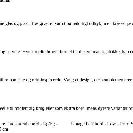
at nå.
ne glas og plast. Træ giver et varmt og naturligt udtryk, men kræver jæ
 og servere. Hvis du ofte bruger bordet til at bære mad og drikke, kan e
 til romantiske og retroinspirerede. Vælg et design, der komplementerer r
elle til midlertidig brug eller som ekstra bord, mens dyrere varianter of
re Hudson rullebord - Eg/Eg -
Umage Paff bord - Low - Pearl 
5 cm