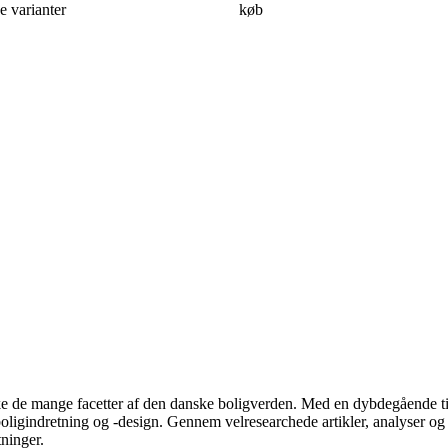
 varianter
køb
rske de mange facetter af den danske boligverden. Med en dybdegående ti
r boligindretning og -design. Gennem velresearchede artikler, analyser 
tninger.