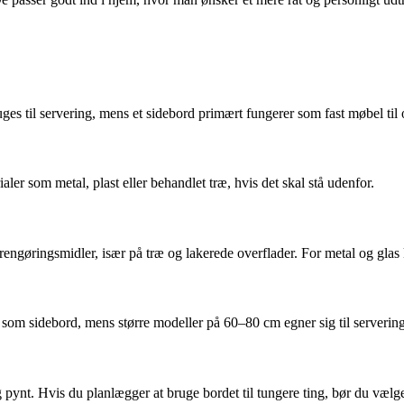
ges til servering, mens et sidebord primært fungerer som fast møbel til 
ler som metal, plast eller behandlet træ, hvis det skal stå udenfor.
engøringsmidler, især på træ og lakerede overflader. For metal og glas
t som sidebord, mens større modeller på 60–80 cm egner sig til serverin
g pynt. Hvis du planlægger at bruge bordet til tungere ting, bør du væl