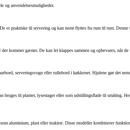
ele og anvendelsesmuligheder.
 De er praktiske til servering og kan nemt flyttes fra rum til rum. Denn
når der kommer gæster. De kan let klappes sammen og opbevares, når de i
arbord, serveringsvogn eller rullebord i køkkenet. Hjulene gør det nemt 
ruges til planter, lysestager eller som udstillingsflade til småting. He
er som aluminium, plast eller teaktræ. Disse modeller kombinerer funkti