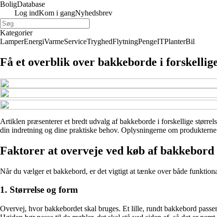
Bolig
Database
Log ind
Kom i gang
Nyhedsbrev
Kategorier
Lamper
Energi
Varme
Service
Tryghed
Flytning
Penge
IT
Planter
Bil
Få et overblik over bakkeborde i forskellig
Artiklen præsenterer et bredt udvalg af bakkeborde i forskellige størrels
din indretning og dine praktiske behov. Oplysningerne om produkterne er
Faktorer at overveje ved køb af bakkebord
Når du vælger et bakkebord, er det vigtigt at tænke over både funktionalit
1. Størrelse og form
Overvej, hvor bakkebordet skal bruges. Et lille, rundt bakkebord passer