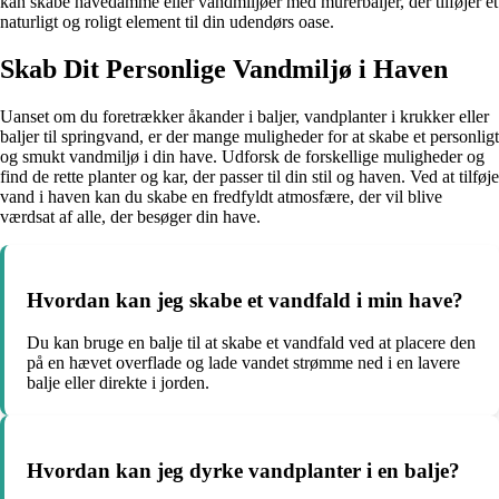
kan skabe havedamme eller vandmiljøer med murerbaljer, der tilføjer et
naturligt og roligt element til din udendørs oase.
Skab Dit Personlige Vandmiljø i Haven
Uanset om du foretrækker åkander i baljer, vandplanter i krukker eller
baljer til springvand, er der mange muligheder for at skabe et personligt
og smukt vandmiljø i din have. Udforsk de forskellige muligheder og
find de rette planter og kar, der passer til din stil og haven. Ved at tilføje
vand i haven kan du skabe en fredfyldt atmosfære, der vil blive
værdsat af alle, der besøger din have.
Hvordan kan jeg skabe et vandfald i min have?
Du kan bruge en balje til at skabe et vandfald ved at placere den
på en hævet overflade og lade vandet strømme ned i en lavere
balje eller direkte i jorden.
Hvordan kan jeg dyrke vandplanter i en balje?