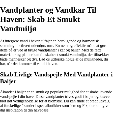
Vandplanter og Vandkar Til
Haven: Skab Et Smukt
Vandmiljø
At integrere vand i haven tilføjer en beroligende og harmonisk
stemning til ethvert udendørs rum. En nem og effektiv måde at gøre
dette på er ved at bruge vandplanter i kar og baljer. Med de rette
materialer og planter kan du skabe et smukt vandmiljø, der tiltrækker
både mennesker og dyr. Lad os udforske nogle af de muligheder, du
har, når det kommer til vand i haven.
Skab Livlige Vandspejle Med Vandplanter i
Baljer
Åkander i baljer er en smuk og populær mulighed for at skabe levende
vandspejle i din have. Disse vandplanter trives godt i baljer og kræver
blot lidt vedligeholdelse for at blomstre. Du kan finde et bredt udvalg
af forskellige åkander i specialbutikker som Jem og Fix, der kan give
dig inspiration til din haveoase.