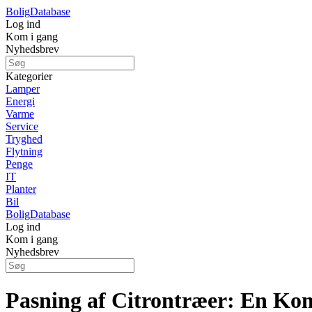
Bolig
Database
Log ind
Kom i gang
Nyhedsbrev
Kategorier
Lamper
Energi
Varme
Service
Tryghed
Flytning
Penge
IT
Planter
Bil
Bolig
Database
Log ind
Kom i gang
Nyhedsbrev
Pasning af Citrontræer: En Ko