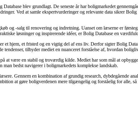
ig Database blev grundlagt. De seneste år har boligmarkedet gennemgået
ringer. Ved at samle ekspertvurderinger og relevante data sikrer Bolig D
gkøb og -salg til renovering og indretning. Uanset om læserne er førsteg
praktiske løsninger og inspirerende idéer, er Bolig Database en værdifu
er et hjem, et fristed og en vigtig del af ens liv. Derfor sigter Bolig Da
le tendenser, tilbyder mediet en nuanceret forståelse af, hvordan boligl
t på at være en stabil og troværdig kilde. Mediet har som mål at opbygge
rdan man bedst navigerer i boligmarkedets komplekse landskab.
ne læsere. Gennem en kombination af grundig research, dybdegående anal
tion at gøre boligverdenen mere tilgængelig og forståelig for alle, så hve