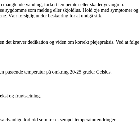
om manglende vanding, forkert temperatur eller skadedyrsangreb.
sse sygdomme som meldug eller skjoldlus. Hold øje med symptomer og 
ene. Vær forsigtig under beskæring for at undgå stik.
en det kræver dedikation og viden om korrekt plejepraksis. Ved at følge
 en passende temperatur på omkring 20-25 grader Celsius.
ækst og frugtsætning.
 usædvanlige forhold som for eksempel temperaturændringer.