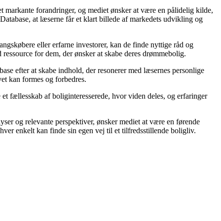
 markante forandringer, og mediet ønsker at være en pålidelig kilde,
atabase, at læserne får et klart billede af markedets udvikling og
angskøbere eller erfarne investorer, kan de finde nyttige råd og
ld ressource for dem, der ønsker at skabe deres drømmebolig.
tabase efter at skabe indhold, der resonerer med læsernes personlige
ivet kan formes og forbedres.
 et fællesskab af boliginteresserede, hvor viden deles, og erfaringer
yser og relevante perspektiver, ønsker mediet at være en førende
r enkelt kan finde sin egen vej til et tilfredsstillende boligliv.