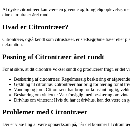
At dyrke citrontræer kan være en givende og fornøjelig oplevelse, men de
dine citrontræer året rundt.
Hvad er Citrontræer?
Citrontræer, også kendt som citrustræer, er stedsegrønne træer eller pla
dekoration.
Pasning af Citrontræer året rundt
For at sikre, at dit citrontræ vokser sundt og producerer frugt, er det vi
Beskæring af citrontræer: Regelmæssig beskæring er afgørende f
Gødning til citrontræ: Citrontræer har brug for næring for at triv
Vanding og jord: Citrontræer har brug for konstant fugtig, veldr
Beskæring om vinteren: Vær forsigtig med beskæring om vinteren
Drivhus om vinteren: Hvis du har et drivhus, kan det være en go
Problemer med Citrontræer
Der er visse ting at være opmærksom på, når det kommer til citrontræ