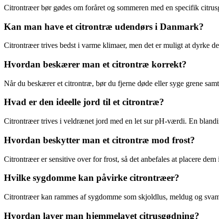
Citrontræer bør gødes om foråret og sommeren med en specifik citrusgø
Kan man have et citrontræ udendørs i Danmark?
Citrontræer trives bedst i varme klimaer, men det er muligt at dyrke 
Hvordan beskærer man et citrontræ korrekt?
Når du beskærer et citrontræ, bør du fjerne døde eller syge grene sam
Hvad er den ideelle jord til et citrontræ?
Citrontræer trives i veldrænet jord med en let sur pH-værdi. En bland
Hvordan beskytter man et citrontræ mod frost?
Citrontræer er sensitive over for frost, så det anbefales at placere 
Hvilke sygdomme kan påvirke citrontræer?
Citrontræer kan rammes af sygdomme som skjoldlus, meldug og svam
Hvordan laver man hjemmelavet citrusgødning?