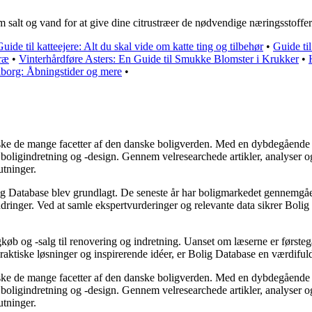
salt og vand for at give dine citrustræer de nødvendige næringsstoffer
uide til katteejere: Alt du skal vide om katte ting og tilbehør
•
Guide ti
træ
•
Vinterhårdføre Asters: En Guide til Smukke Blomster i Krukker
•
iborg: Åbningstider og mere
•
orske de mange facetter af den danske boligverden. Med en dybdegående t
or boligindretning og -design. Gennem velresearchede artikler, analyser
utninger.
ig Database blev grundlagt. De seneste år har boligmarkedet gennemgået
ringer. Ved at samle ekspertvurderinger og relevante data sikrer Bolig D
gkøb og -salg til renovering og indretning. Uanset om læserne er førsteg
praktiske løsninger og inspirerende idéer, er Bolig Database en værdifu
orske de mange facetter af den danske boligverden. Med en dybdegående t
or boligindretning og -design. Gennem velresearchede artikler, analyser
utninger.