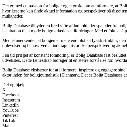
Det er med en passion for boliger og et ønske om at informere, at Bol
hvor læserne kan finde aktuel information og perspektiver på disse ænd
muligheder.
Bolig Database tilbyder en bred vifte af indhold, der spænder fra boli
inspiration til at møde boligmarkedets udfordringer. Med et fokus på 
Mediet anerkender, at boligen er mere end blot en fysisk struktur; den 
oplevelser og behov. Ved at inddrage historiske perspektiver og aktuel
I en tid præget af konstant forandring, er Bolig Database fast beslutte
udveksles. Dette fællesskab bidrager til en større forståelse for, hvo
Bolig Database eksisterer for at informere, inspirere og engagere si
aktør inden for boligjournalistik i Danmark. Det er Bolig Databases ambi
Del og hjælp
X
Facebook
Instagram
LinkedIn
YouTube
Pinterest
TikTok
Mail