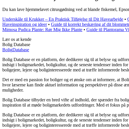
Du kan lave hjemmelavet citrusgødning ved at blande fiskemel, Epsom 
Underskåle til Krukker – En Praktisk Tilføjelse til Dit Havearbejde
•
G
Haveinspiration og ideer
•
Guide til korrekt beskæring af dit blomme
Mimosa Pudica Plante: Rør Mig Ikke Plante
•
Guide til Plantorama V
Lær os at kende
Bolig Database
Bolig
Database
Bolig Database er en platform, der dedikerer sig til at belyse og udf
indsigt i boligmarkedet, boligkultur, og de seneste tendenser inden f
boligejere, lejere og boliginteresserede med at træffe informerede besl
Det er med en passion for boliger og et ønske om at informere, at Bol
hvor læserne kan finde aktuel information og perspektiver på disse ænd
muligheder.
Bolig Database tilbyder en bred vifte af indhold, der spænder fra boli
inspiration til at møde boligmarkedets udfordringer. Med et fokus på 
Bolig Database er en platform, der dedikerer sig til at belyse og udf
indsigt i boligmarkedet, boligkultur, og de seneste tendenser inden f
boligejere, lejere og boliginteresserede med at træffe informerede besl