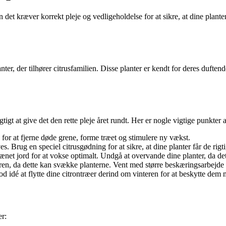
t kræver korrekt pleje og vedligeholdelse for at sikre, at dine planter tr
nter, der tilhører citrusfamilien. Disse planter er kendt for deres dufte
gtigt at give det den rette pleje året rundt. Her er nogle vigtige punkter 
or at fjerne døde grene, forme træet og stimulere ny vækst.
es. Brug en speciel citrusgødning for at sikre, at dine planter får de rigt
ænet jord for at vokse optimalt. Undgå at overvande dine planter, da det
, da dette kan svække planterne. Vent med større beskæringsarbejde ti
d idé at flytte dine citrontræer derind om vinteren for at beskytte dem
er: