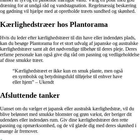
dræning for at undgå råd og vandstagnation. Regelmæssig beskæring
og gødning vil hjælpe med at opretholde træets sundhed og skønhed.
Kærlighedstræer hos Plantorama
Hvis du leder efter kærlighedstræer til din have eller indendørs plads,
kan du besøge Plantorama for et stort udvalg af japanske og australske
kærlighedstræer samt alt det nødvendige tilbehør til deres pleje. Deres
erfarne personale kan også give dig råd om pasning og vedligeholdelse
af disse smukke træer.
“Kærlighedstræet er ikke kun en smuk plante, men også
en symbolsk og betydningsfuld tilføjelse til enhver have
eller hjem” – Ukendt
Afsluttende tanker
Uanset om du vælger et japansk eller australsk kærlighedstræ, vil du
blive belønnet med smukke blomster og grøn vækst, der beriger dit
udendørs eller indendørs rum. Giv dine kærlighedstræer den rette
pasning og opmærksomhed, og de vil glæde dig med deres skønhed i
mange år fremover.