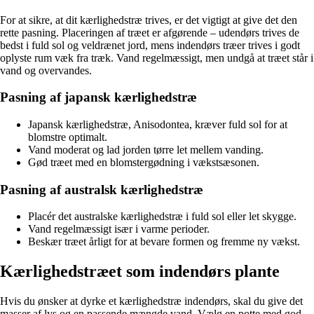
For at sikre, at dit kærlighedstræ trives, er det vigtigt at give det den
rette pasning. Placeringen af træet er afgørende – udendørs trives de
bedst i fuld sol og veldrænet jord, mens indendørs træer trives i godt
oplyste rum væk fra træk. Vand regelmæssigt, men undgå at træet står i
vand og overvandes.
Pasning af japansk kærlighedstræ
Japansk kærlighedstræ, Anisodontea, kræver fuld sol for at
blomstre optimalt.
Vand moderat og lad jorden tørre let mellem vanding.
Gød træet med en blomstergødning i vækstsæsonen.
Pasning af australsk kærlighedstræ
Placér det australske kærlighedstræ i fuld sol eller let skygge.
Vand regelmæssigt især i varme perioder.
Beskær træet årligt for at bevare formen og fremme ny vækst.
Kærlighedstræet som indendørs plante
Hvis du ønsker at dyrke et kærlighedstræ indendørs, skal du give det
masser af lys og en passende mængde vand. Vælg en potte med god