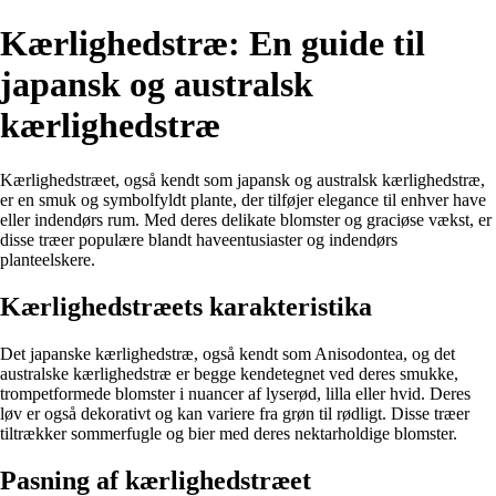
Kærlighedstræ: En guide til
japansk og australsk
kærlighedstræ
Kærlighedstræet, også kendt som japansk og australsk kærlighedstræ,
er en smuk og symbolfyldt plante, der tilføjer elegance til enhver have
eller indendørs rum. Med deres delikate blomster og graciøse vækst, er
disse træer populære blandt haveentusiaster og indendørs
planteelskere.
Kærlighedstræets karakteristika
Det japanske kærlighedstræ, også kendt som Anisodontea, og det
australske kærlighedstræ er begge kendetegnet ved deres smukke,
trompetformede blomster i nuancer af lyserød, lilla eller hvid. Deres
løv er også dekorativt og kan variere fra grøn til rødligt. Disse træer
tiltrækker sommerfugle og bier med deres nektarholdige blomster.
Pasning af kærlighedstræet