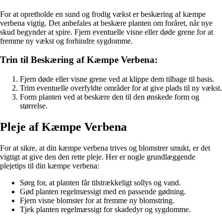
For at opretholde en sund og frodig vækst er beskæring af kæmpe
verbena vigtig. Det anbefales at beskære planten om foråret, når nye
skud begynder at spire. Fjern eventuelle visne eller døde grene for at
fremme ny vækst og forhindre sygdomme.
Trin til Beskæring af Kæmpe Verbena:
Fjern døde eller visne grene ved at klippe dem tilbage til basis.
Trim eventuelle overfyldte områder for at give plads til ny vækst.
Form planten ved at beskære den til den ønskede form og
størrelse.
Pleje af Kæmpe Verbena
For at sikre, at din kæmpe verbena trives og blomstrer smukt, er det
vigtigt at give den den rette pleje. Her er nogle grundlæggende
plejetips til din kæmpe verbena:
Sørg for, at planten får tilstrækkeligt sollys og vand.
Gød planten regelmæssigt med en passende gødning.
Fjern visne blomster for at fremme ny blomstring.
Tjek planten regelmæssigt for skadedyr og sygdomme.