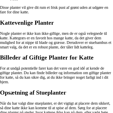
Disse planter vil give dit rum et frisk pust af grønt uden at udgøre en
fare for dine katte.
Kattevenlige Planter
Nogle planter er ikke kun ikke-giftige, men de er også velegnede til
katte. Kattegræs er en favorit hos mange katte, da det giver dem
mulighed for at nippe til blade og græsse. Derudover er stuebambus et
smart valg, da det er en robust plante, der tåler lidt katteleg.
Billeder af Giftige Planter for Katte
For at undgå potentielle farer kan det være en god idé at kende de
giftige planter. Du kan finde billeder og information om giftige planter
for katte, så du kan sikre dig, at du ikke bringer noget farligt ind i dit
hjem.
Opsætning af Stueplanter
Når du har valgt dine stueplanter, er det vigtigt at placere dem sikkert,
så dine katte ikke kan komme til at spise af dem. Sørg for at placere
dine planter på steder, hvor kattene ikke kan nå dem, eller vælg høje