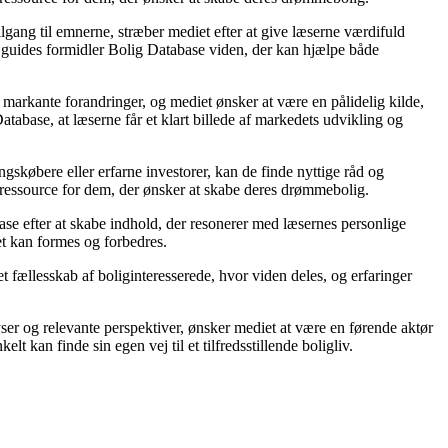
lgang til emnerne, stræber mediet efter at give læserne værdifuld
og guides formidler Bolig Database viden, der kan hjælpe både
markante forandringer, og mediet ønsker at være en pålidelig kilde,
tabase, at læserne får et klart billede af markedets udvikling og
gskøbere eller erfarne investorer, kan de finde nyttige råd og
d ressource for dem, der ønsker at skabe deres drømmebolig.
abase efter at skabe indhold, der resonerer med læsernes personlige
et kan formes og forbedres.
t fællesskab af boliginteresserede, hvor viden deles, og erfaringer
er og relevante perspektiver, ønsker mediet at være en førende aktør
t kan finde sin egen vej til et tilfredsstillende boligliv.