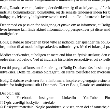
Bolig Database er en platform, der dedikerer sig til at belyse og udfo
indsigt i boligmarkedet, boligkultur, og de seneste tendenser inden fo
boligejere, lejere og boliginteresserede med at træffe informerede beslu
Det er med en passion for boliger og et ønske om at informere, at Boli
hvor læserne kan finde aktuel information og perspektiver på disse ændr
muligheder.
Bolig Database tilbyder en bred vifte af indhold, der spænder fra boligk
inspiration til at møde boligmarkedets udfordringer. Med et fokus på p
Mediet anerkender, at boligen er mere end blot en fysisk struktur; den er
oplevelser og behov. Ved at inddrage historiske perspektiver og aktuelle
I en tid præget af konstant forandring, er Bolig Database fast besluttet
udveksles. Dette fællesskab bidrager til en større forståelse for, hvor
Bolig Database eksisterer for at informere, inspirere og engagere sine
inden for boligjournalistik i Danmark. Det er Bolig Databases ambition at
Del og hjælp
X
Facebook
Instagram
LinkedIn
YouTube
Pin
© Ophavsretligt beskyttet materiale.
© Beskyttet materiale. Nogle produkter, vi viser, er en del af samarbejd