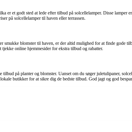
 er et godt sted at lede efter tilbud på solcellelamper. Disse lamper er
ser på solcellelamper til haven eller terrassen.
ler smukke blomster til haven, er der altid mulighed for at finde gode ti
at tjekke online hjemmesider for ekstra tilbud og rabatter.
e tilbud på planter og blomster. Uanset om du søger juletulipaner, solcell
okale butikker for at sikre dig de bedste tilbud. God jagt og god bespar