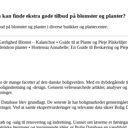
n kan finde ekstra gode tilbud på blomster og planter?
ilbud på blomster og planter i diverse butikker og plantecentre.
Kærlighed Blomst – Kalanchoe
•
Guide til at Plante og Pleje Påskeliljer
dendron planter
•
Hortensia Annabelle: En Guide til Beskæring og Plej
rske de mange facetter af den danske boligverden. Med en dybdegående ti
r boligindretning og -design. Gennem velresearchede artikler, analyser 
tninger.
g Database blev grundlagt. De seneste år har boligmarkedet gennemgået 
inger. Ved at samle ekspertvurderinger og relevante data sikrer Bolig Da
øb og -salg til renovering og indretning. Uanset om læserne er førstegan
raktiske løsninger og inspirerende idéer, er Bolig Database en værdiful