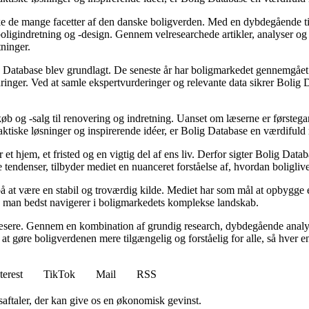
rske de mange facetter af den danske boligverden. Med en dybdegående ti
r boligindretning og -design. Gennem velresearchede artikler, analyser 
tninger.
g Database blev grundlagt. De seneste år har boligmarkedet gennemgået 
inger. Ved at samle ekspertvurderinger og relevante data sikrer Bolig Da
øb og -salg til renovering og indretning. Uanset om læserne er førstegan
raktiske løsninger og inspirerende idéer, er Bolig Database en værdiful
 et hjem, et fristed og en vigtig del af ens liv. Derfor sigter Bolig Dat
 tendenser, tilbyder mediet en nuanceret forståelse af, hvordan boligliv
 på at være en stabil og troværdig kilde. Mediet har som mål at opbygge e
dan man bedst navigerer i boligmarkedets komplekse landskab.
 læsere. Gennem en kombination af grundig research, dybdegående analys
 gøre boligverdenen mere tilgængelig og forståelig for alle, så hver enkel
terest
TikTok
Mail
RSS
saftaler, der kan give os en økonomisk gevinst.