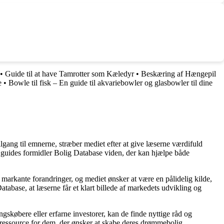
•
Guide til at have Tamrotter som Kæledyr
•
Beskæring af Hængepil
e
•
Bowle til fisk – En guide til akvariebowler og glasbowler til dine
lgang til emnerne, stræber mediet efter at give læserne værdifuld
og guides formidler Bolig Database viden, der kan hjælpe både
markante forandringer, og mediet ønsker at være en pålidelig kilde,
tabase, at læserne får et klart billede af markedets udvikling og
gskøbere eller erfarne investorer, kan de finde nyttige råd og
d ressource for dem, der ønsker at skabe deres drømmebolig.