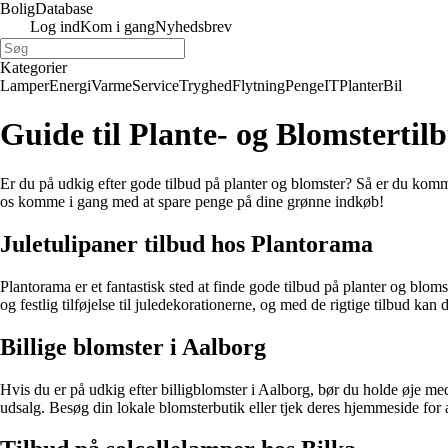
Bolig
Database
Log ind
Kom i gang
Nyhedsbrev
Kategorier
Lamper
Energi
Varme
Service
Tryghed
Flytning
Penge
IT
Planter
Bil
Guide til Plante- og Blomstertil
Er du på udkig efter gode tilbud på planter og blomster? Så er du kommet 
os komme i gang med at spare penge på dine grønne indkøb!
Juletulipaner tilbud hos Plantorama
Plantorama er et fantastisk sted at finde gode tilbud på planter og blom
og festlig tilføjelse til juledekorationerne, og med de rigtige tilbud kan
Billige blomster i Aalborg
Hvis du er på udkig efter billigblomster i Aalborg, bør du holde øje med
udsalg. Besøg din lokale blomsterbutik eller tjek deres hjemmeside for 