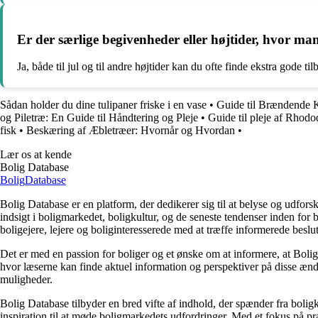
Er der særlige begivenheder eller højtider, hvor ma
Ja, både til jul og til andre højtider kan du ofte finde ekstra gode t
Sådan holder du dine tulipaner friske i en vase
•
Guide til Brændende 
og Piletræ: En Guide til Håndtering og Pleje
•
Guide til pleje af Rhodo
fisk
•
Beskæring af Æbletræer: Hvornår og Hvordan
•
Lær os at kende
Bolig Database
Bolig
Database
Bolig Database er en platform, der dedikerer sig til at belyse og udfo
indsigt i boligmarkedet, boligkultur, og de seneste tendenser inden fo
boligejere, lejere og boliginteresserede med at træffe informerede beslu
Det er med en passion for boliger og et ønske om at informere, at Boli
hvor læserne kan finde aktuel information og perspektiver på disse ændr
muligheder.
Bolig Database tilbyder en bred vifte af indhold, der spænder fra boligk
inspiration til at møde boligmarkedets udfordringer. Med et fokus på p