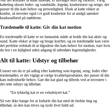
Når det kommer til katte tilbehør, er udvalget stort og varieret. Vælg
katteting såsom foder- og vandskåle, legetøj, kradsetræer og senge, der
passer til din kats behov og personlighed. Husk at katte elsker at
kradse, så invester også i et godt kradsetræ for at undgå uønsket
kradseadfærd på møblerne.
Trædemølle til katte: Giv din kat motion
En trædemølle til katte er en fantastisk måde at holde din kat aktiv og
sund. Katte elsker at lege og bruge kræfter, og en trædemølle kan være
det perfekte redskab til at tilgodese din kats behov for motion, især hvis
du bor i en lejlighed uden adgang til udendørs legemuligheder.
Alt til katte: Udstyr og tilbehør
Uanset om du er på udkig efter katteting som legetøj, seng, foder eller
trædemøller, er det vigtigt at vælge kvalitetsprodukter, der passer til din
kats individuelle behov. Gør din kat glad og tilfreds ved at investere i
det rette udstyr og tilbehør.
“En lykkelig kat er en veludstyret kat.”
Så vær ikke bange for at forkæle din kat med de bedste ting og
tilbehør, så den kan trives og nyde livet fuldt ud.