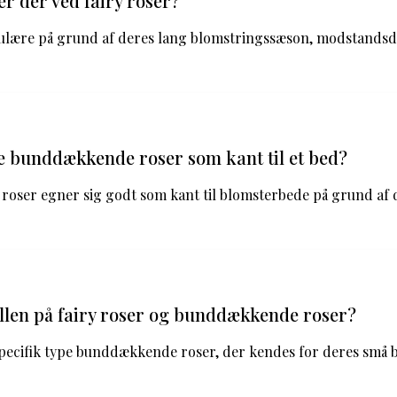
er der ved fairy roser?
pulære på grund af deres lang blomstringssæson, modstandsd
 bunddækkende roser som kant til et bed?
oser egner sig godt som kant til blomsterbede på grund af 
llen på fairy roser og bunddækkende roser?
specifik type bunddækkende roser, der kendes for deres små 
.