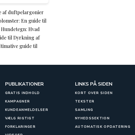
e af duftpelargonier
lomster: En guide til
•
Hundetegn: Hvad
ide til Dyrkning af
timative guide til
PUBLIKATIONER
LINKS PÅ SIDEN
GRATIS INDHOLD
KORT OVER SIDEN
KAMPAGNER
TEKSTER
KUNDEANMELDELSER
SAMLING
VÆLG RIGTIGT
NYHEDSSEKTION
FORKLARINGER
AUTOMATISK OPDATERING