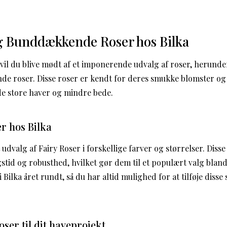
og Bunddækkende Roser hos Bilka
 vil du blive mødt af et imponerende udvalg af roser, herund
 roser. Disse roser er kendt for deres smukke blomster og l
åde store haver og mindre bede.
er hos Bilka
t udvalg af Fairy Roser i forskellige farver og størrelser. Diss
stid og robusthed, hvilket gør dem til et populært valg bland
 Bilka året rundt, så du har altid mulighed for at tilføje disse
er til dit haveprojekt