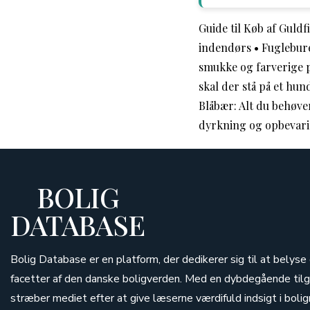
Guide til Køb af Guldf
indendørs
•
Fuglebure
smukke og farverige p
skal der stå på et hu
Blåbær: Alt du behøver
dyrkning og opbevari
BOLIG
DATABASE
Bolig Database er en platform, der dedikerer sig til at belys
facetter af den danske boligverden. Med en dybdegående tilg
stræber mediet efter at give læserne værdifuld indsigt i bolig