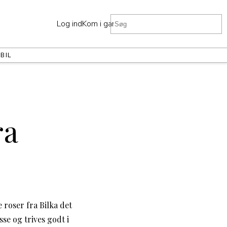
Log ind
Kom i gang
R
BIL
ra
 roser fra Bilka det
se og trives godt i