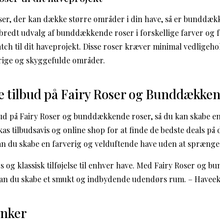
oser, der kan dække større områder i din have, så er bunddæk
t bredt udvalg af bunddækkende roser i forskellige farver og 
tch til dit haveprojekt. Disse roser kræver minimal vedligeho
lrige og skyggefulde områder.
e tilbud på Fairy Roser og Bunddække
lbud på Fairy Roser og bunddækkende roser, så du kan skabe e
kas tilbudsavis og online shop for at finde de bedste deals på
n du skabe en farverig og velduftende have uden at sprænge
øs og klassisk tilføjelse til enhver have. Med Fairy Roser og
 kan du skabe et smukt og indbydende udendørs rum. – Havee
anker