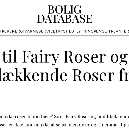
BOLIG
DATABASE
MPER
ENERGI
VARME
SERVICE
TRYGHED
FLYTNING
PENGE
IT
PLANTE
til Fairy Roser og
ækkende Roser f
smukke roser til din have? Så er Fairy Roser og bunddækkende
oser er ikke kun smukke at se på, men de er også nemme at pas