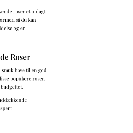
kende roser et oplagt
former, så du kan
ldelse og er
nde Roser
n smuk have til en god
 disse populære roser.
 budgettet.
 bunddækkende
kspert