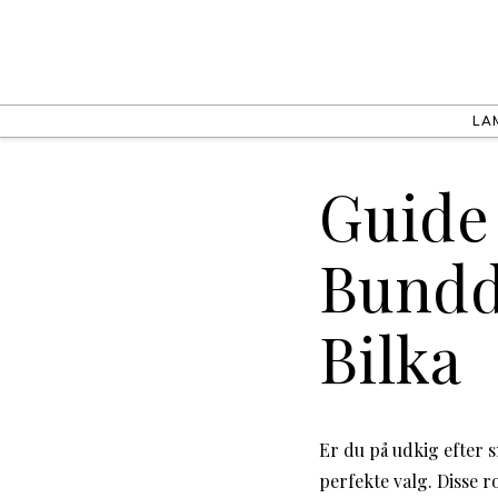
LA
Guide 
Bundd
Bilka
Er du på udkig efter 
perfekte valg. Disse r