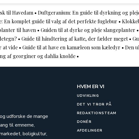
isk til Havedam
•
Duftgeranium: En guide til dyrkning og plej
: En komplet guide til valg af det perfekte fuglebur
•
Klokkeb
lanter til haven
•
Guiden til at dyrke og pleje slangeplanter
ndetegn?
•
Guide til håndtering af katte, der fælder meget
•
Gu
 at vide
•
Guide til at have en kamæleon som kæledyr
•
Den ul
ng af georginer og dahlia knolde
•
HVEM ER VI
UDVIKLING
DET VI TROR PÅ
REDAKTIONSTEAM
e og udforske de mange
DONÉR
ang til emnerne,
AFDELINGER
markedet, boligkultur,