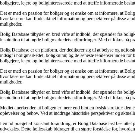
boligejere, lejere og boliginteresserede med at træffe informerede beslu
Det er med en passion for boliger og et ønske om at informere, at Boli
hvor læserne kan finde aktuel information og perspektiver på disse ændr
muligheder.
Bolig Database tilbyder en bred vifte af indhold, der spænder fra boligk
inspiration til at møde boligmarkedets udfordringer. Med et fokus på p
Bolig Database er en platform, der dedikerer sig til at belyse og udfo
indsigt i boligmarkedet, boligkultur, og de seneste tendenser inden fo
boligejere, lejere og boliginteresserede med at træffe informerede beslu
Det er med en passion for boliger og et ønske om at informere, at Boli
hvor læserne kan finde aktuel information og perspektiver på disse ændr
muligheder.
Bolig Database tilbyder en bred vifte af indhold, der spænder fra boligk
inspiration til at møde boligmarkedets udfordringer. Med et fokus på p
Mediet anerkender, at boligen er mere end blot en fysisk struktur; den er
oplevelser og behov. Ved at inddrage historiske perspektiver og aktuelle
I en tid præget af konstant forandring, er Bolig Database fast besluttet
udveksles. Dette fællesskab bidrager til en større forståelse for, hvor