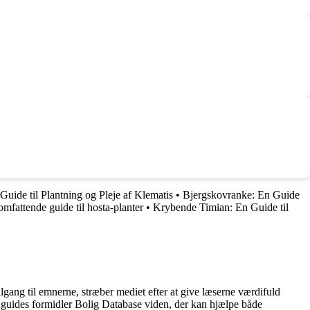
Guide til Plantning og Pleje af Klematis
•
Bjergskovranke: En Guide
omfattende guide til hosta-planter
•
Krybende Timian: En Guide til
lgang til emnerne, stræber mediet efter at give læserne værdifuld
og guides formidler Bolig Database viden, der kan hjælpe både