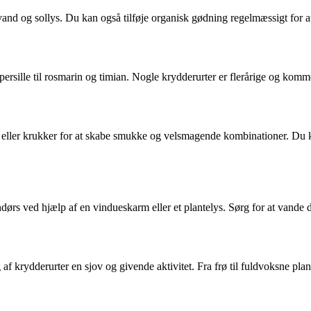
g vand og sollys. Du kan også tilføje organisk gødning regelmæssigt for
rsille til rosmarin og timian. Nogle krydderurter er flerårige og kommer 
 eller krukker for at skabe smukke og velsmagende kombinationer. Du k
ndørs ved hjælp af en vindueskarm eller et plantelys. Sørg for at vand
af krydderurter en sjov og givende aktivitet. Fra frø til fuldvoksne pla