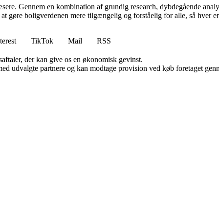
 læsere. Gennem en kombination af grundig research, dybdegående analys
 gøre boligverdenen mere tilgængelig og forståelig for alle, så hver enkel
terest
TikTok
Mail
RSS
saftaler, der kan give os en økonomisk gevinst.
med udvalgte partnere og kan modtage provision ved køb foretaget gennem