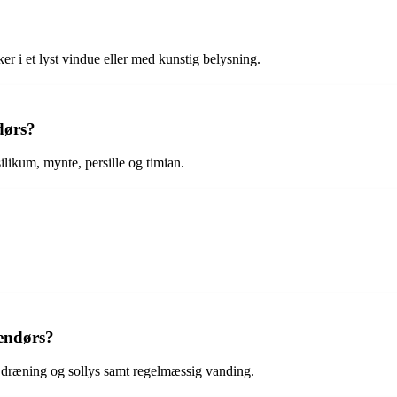
er i et lyst vindue eller med kunstig belysning.
dørs?
likum, mynte, persille og timian.
endørs?
d dræning og sollys samt regelmæssig vanding.