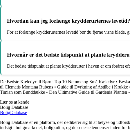
Hvordan kan jeg forlænge krydderurternes levetid
For at forlænge krydderurternes levetid bør du fjerne visne blade,
Hvornår er det bedste tidspunkt at plante krydderu
Det bedste tidspunkt at plante krydderurter i haven er om foråret efte
De Bedste Kæledyr til Børn: Top 10 Nemme og Små Kæledyr
•
Beskæ
til Clematis Montana Rubens
•
Guide til Dyrkning af Astilbe i Krukke
Timian som Bunddække
•
Den Ultimative Guide til Gardenia Planten
Lær os at kende
Bolig Database
Bolig
Database
Bolig Database er en platform, der dedikerer sig til at belyse og udfo
indsigt i boligmarkedet, boligkultur, og de seneste tendenser inden fo