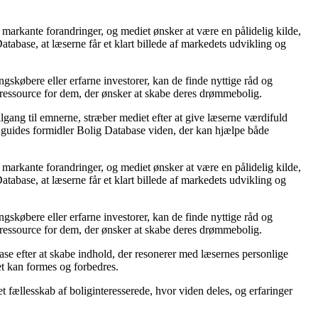
markante forandringer, og mediet ønsker at være en pålidelig kilde,
tabase, at læserne får et klart billede af markedets udvikling og
gskøbere eller erfarne investorer, kan de finde nyttige råd og
d ressource for dem, der ønsker at skabe deres drømmebolig.
lgang til emnerne, stræber mediet efter at give læserne værdifuld
og guides formidler Bolig Database viden, der kan hjælpe både
markante forandringer, og mediet ønsker at være en pålidelig kilde,
tabase, at læserne får et klart billede af markedets udvikling og
gskøbere eller erfarne investorer, kan de finde nyttige råd og
d ressource for dem, der ønsker at skabe deres drømmebolig.
abase efter at skabe indhold, der resonerer med læsernes personlige
et kan formes og forbedres.
t fællesskab af boliginteresserede, hvor viden deles, og erfaringer