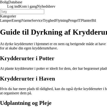
Bolig
Database
Log ind
Kom i gang
Nyhedsbrev
Kategorier
Lamper
Energi
Varme
Service
Tryghed
Flytning
Penge
IT
Planter
Bil
Guide til Dyrkning af Krydderur
At dyrke krydderurter i hjemmet er en nem og berigende måde at have fr
for at skabe din egen krydderurtehave.
Krydderurter i Potter
At plante krydderurter i potter er ideelt for dem, der har begrænset plads
Krydderurter i Haven
Hvis du har mere plads til rådighed, kan du også dyrke krydderurter i 
at organisere dem på.
Udplantning og Pleje