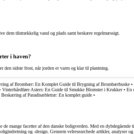
?
 give dem tilstrækkelig vand og plads samt beskære regelmæssigt.
rter i haven?
r den sidste frost, når jorden er varm og klar til plantning.
ring af Brombær: En Komplet Guide til Brygning af Brombærbuske
•
•
Vinterhårdføre Asters: En Guide til Smukke Blomster i Krukker
•
En 
•
Beskæring af Paradisæbletræ: En komplet guide
•
rske de mange facetter af den danske boligverden. Med en dybdegående ti
r boligindretning og -design. Gennem velresearchede artikler, analyser 