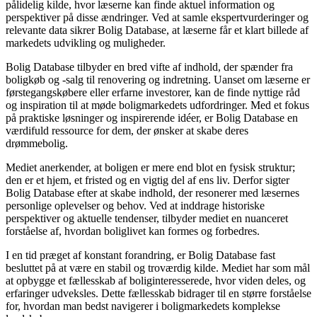
pålidelig kilde, hvor læserne kan finde aktuel information og
perspektiver på disse ændringer. Ved at samle ekspertvurderinger og
relevante data sikrer Bolig Database, at læserne får et klart billede af
markedets udvikling og muligheder.
Bolig Database tilbyder en bred vifte af indhold, der spænder fra
boligkøb og -salg til renovering og indretning. Uanset om læserne er
førstegangskøbere eller erfarne investorer, kan de finde nyttige råd
og inspiration til at møde boligmarkedets udfordringer. Med et fokus
på praktiske løsninger og inspirerende idéer, er Bolig Database en
værdifuld ressource for dem, der ønsker at skabe deres
drømmebolig.
Mediet anerkender, at boligen er mere end blot en fysisk struktur;
den er et hjem, et fristed og en vigtig del af ens liv. Derfor sigter
Bolig Database efter at skabe indhold, der resonerer med læsernes
personlige oplevelser og behov. Ved at inddrage historiske
perspektiver og aktuelle tendenser, tilbyder mediet en nuanceret
forståelse af, hvordan boliglivet kan formes og forbedres.
I en tid præget af konstant forandring, er Bolig Database fast
besluttet på at være en stabil og troværdig kilde. Mediet har som mål
at opbygge et fællesskab af boliginteresserede, hvor viden deles, og
erfaringer udveksles. Dette fællesskab bidrager til en større forståelse
for, hvordan man bedst navigerer i boligmarkedets komplekse