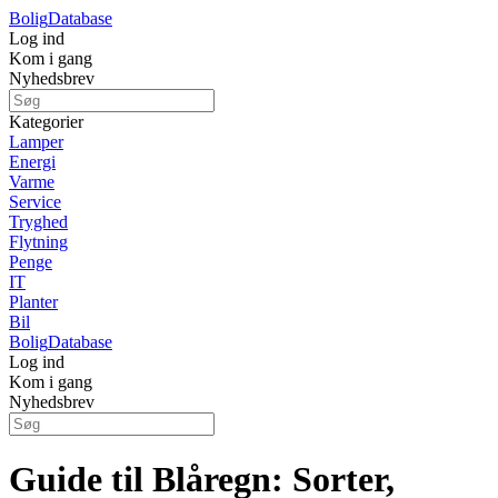
Bolig
Database
Log ind
Kom i gang
Nyhedsbrev
Kategorier
Lamper
Energi
Varme
Service
Tryghed
Flytning
Penge
IT
Planter
Bil
Bolig
Database
Log ind
Kom i gang
Nyhedsbrev
Guide til Blåregn: Sorter,