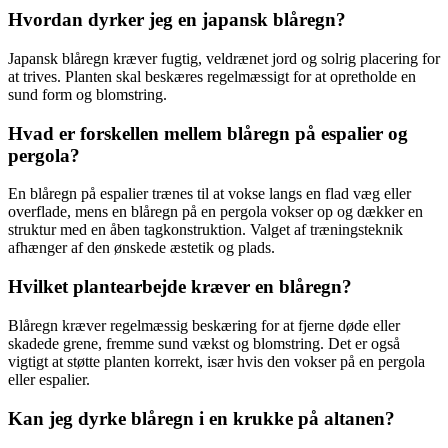
Hvordan dyrker jeg en japansk blåregn?
Japansk blåregn kræver fugtig, veldrænet jord og solrig placering for
at trives. Planten skal beskæres regelmæssigt for at opretholde en
sund form og blomstring.
Hvad er forskellen mellem blåregn på espalier og
pergola?
En blåregn på espalier trænes til at vokse langs en flad væg eller
overflade, mens en blåregn på en pergola vokser op og dækker en
struktur med en åben tagkonstruktion. Valget af træningsteknik
afhænger af den ønskede æstetik og plads.
Hvilket plantearbejde kræver en blåregn?
Blåregn kræver regelmæssig beskæring for at fjerne døde eller
skadede grene, fremme sund vækst og blomstring. Det er også
vigtigt at støtte planten korrekt, især hvis den vokser på en pergola
eller espalier.
Kan jeg dyrke blåregn i en krukke på altanen?