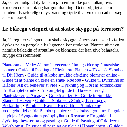
Ja, det er muligt at dyrke blåregn i en krukke på en altan, hvis
krukken er stor nok og har god dræning. Det er vigtigt at sikre
planten tilstrækkelig sollys, vand og støtte til at vokse op ad en væg
eller rækværk.
Er blåregn velegnet til at skabe skygge på terrassen?
Ja, blåregn er velegnet til at skabe skygge på terrassen, især hvis den
dyrkes på en pergola eller lignende konstruktion. Planten giver en
naturlig baldakin af grønt løv og blomster, der kan give behagelig
skygge om sommeren.
Plantorama i Vejle: Alt om havecenter, åbningstider og fantastiske
planter
•
Guide til Pasning af Elefantøre Planten – Eksotisk Skønhed
til Dit Hjem
•
Guide til at købe smukke afskårne blomster online
•
Guide til at plante og pleje en smuk Rødbøg
•
Guide til Dyrkning af
Blåbær: Alt du behøver at vide
•
Dyrkning og Høst af Jordskokker:
En Komplet Guide
•
En komplet guide til Havecenter og
Planteskoler på Amager
•
Gule Stauder: En Guide til Smukke
Stauder i Haven
•
Guide til Stokroser: Såning, Pasning og
Beskæring
•
Bambus i Haven: En Guide til Smukke og
Vedligeholdelsesfrie Bambusplanter
•
Gåsefodsyngonium: En guide
til pleje af Syngonium podophyllum
•
Rosmarin: En guide til
dyrkning, beskæring og pasning
•
Guide til Pasning af Orkideer
•
Voksblomst: En guide til pasning og pleje af Hoyaplanten
•
Guide til