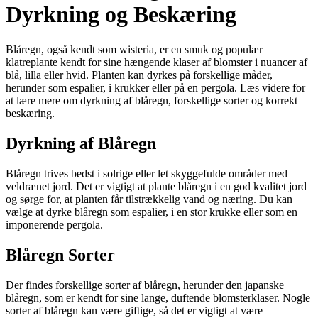
Dyrkning og Beskæring
Blåregn, også kendt som wisteria, er en smuk og populær
klatreplante kendt for sine hængende klaser af blomster i nuancer af
blå, lilla eller hvid. Planten kan dyrkes på forskellige måder,
herunder som espalier, i krukker eller på en pergola. Læs videre for
at lære mere om dyrkning af blåregn, forskellige sorter og korrekt
beskæring.
Dyrkning af Blåregn
Blåregn trives bedst i solrige eller let skyggefulde områder med
veldrænet jord. Det er vigtigt at plante blåregn i en god kvalitet jord
og sørge for, at planten får tilstrækkelig vand og næring. Du kan
vælge at dyrke blåregn som espalier, i en stor krukke eller som en
imponerende pergola.
Blåregn Sorter
Der findes forskellige sorter af blåregn, herunder den japanske
blåregn, som er kendt for sine lange, duftende blomsterklaser. Nogle
sorter af blåregn kan være giftige, så det er vigtigt at være