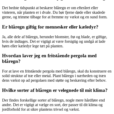
Det bedste tidspunkt at beskære blåregn er om efteråret eller
vinteren, når planten er i dvale. Du bør fjerne døde eller skadede
grene, og trimme tilbage for at fremme ny vækst og en sund form.
Er blåregn giftig for mennesker eller kæledyr?
Ja, alle dele af blåregn, herunder blomster, frø og blade, er giftige,
hvis de indtages. Det er vigtigt at være forsigtig og undgå at lade
børn eller kæledyr lege tæt på planten.
Hvordan laver jeg en fritstående pergola med
blåregn?
For at lave en fritstående pergola med blåregn, skal du konstruere en
solid struktur af træ eller metal. Plant blåregn i nærheden og træn
dens vækst op ad pergolaen med støtte og beskæring efter behov.
Hvilke sorter af blåregn er velegnede til mit klima?
Der findes forskellige sorter af blåregn, nogle mere hårdføre end
andre. Det er vigtigt at vælge en sort, der passer til dit klima og
jordforhold for at sikre plantens trivsel og vækst.