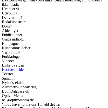
køb foretaget gennem vores links. Uautoriseret brug af indholdet er
ikke tilladt.
Hvem er vi
Udvikling
Det vi tror på
Redaktionsteam
Donér
Afdelinger
Publikationer
Gratis indhold
Kampagner
Kundeanmeldelser
Vælg rigtigt
Forklaringer
Videoer
Links på siden
Kort over siden
Tekster
Samling
Nyhedssektion
Automatisk opdatering
BoligDatabase.dk
Optivo Media
hej@optivomedia.dk
Vil du have nyt fra os? Tilmeld dig her