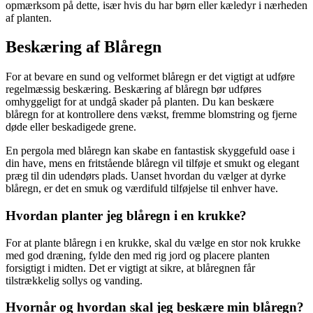
opmærksom på dette, især hvis du har børn eller kæledyr i nærheden
af planten.
Beskæring af Blåregn
For at bevare en sund og velformet blåregn er det vigtigt at udføre
regelmæssig beskæring. Beskæring af blåregn bør udføres
omhyggeligt for at undgå skader på planten. Du kan beskære
blåregn for at kontrollere dens vækst, fremme blomstring og fjerne
døde eller beskadigede grene.
En pergola med blåregn kan skabe en fantastisk skyggefuld oase i
din have, mens en fritstående blåregn vil tilføje et smukt og elegant
præg til din udendørs plads. Uanset hvordan du vælger at dyrke
blåregn, er det en smuk og værdifuld tilføjelse til enhver have.
Hvordan planter jeg blåregn i en krukke?
For at plante blåregn i en krukke, skal du vælge en stor nok krukke
med god dræning, fylde den med rig jord og placere planten
forsigtigt i midten. Det er vigtigt at sikre, at blåregnen får
tilstrækkelig sollys og vanding.
Hvornår og hvordan skal jeg beskære min blåregn?