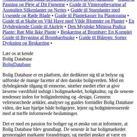
Pasning og Pleje af Dit Fignetræ
•
Guide til Vinteropbevaring af
Australien Silkeplanter og Neries
•
Guide til Stueplanter med
Lyserøde og Røde Blade
•
Guide til Plantekasser fra Plantorama
•
Guide til at Skabe en Vild Have med Vilde Blomster og Planter
•
En
Dybdegående Guide til Akeleje
•
Den Mystiske Mimosa Pudica
Plante: Rør Mig Ikke Plante
•
Beskæring af Brombær: En Komplet
Guide til Brygning af Brombærbuske
•
Guide til Blåregn: Sorter,
Dyrkning og Beskæring
•
Lær os at kende
Bolig Database
Bolig
Database
Bolig Database er en platform, der dedikerer sig til at belyse og
udforske de mange facetter af den danske boligverden. Med en
dybdegående tilgang til emnerne, stræber mediet efter at give
læserne værdifuld indsigt i boligmarkedet, boligkultur, og de seneste
tendenser inden for boligindretning og -design. Gennem
velresearchede artikler, analyser og guides formidler Bolig Database
viden, der kan hjælpe både boligejere, lejere og boliginteresserede
med at træffe informerede beslutninger.
Det er med en passion for boliger og et ønske om at informere, at
Bolig Database blev grundlagt. De seneste år har boligmarkedet
gennemgået markante forandringer, og mediet ønsker at være en