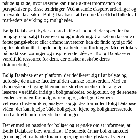
pålidelig kilde, hvor læserne kan finde aktuel information og
perspektiver på disse ændringer. Ved at samle ekspertvurderinger og
relevante data sikrer Bolig Database, at læserne får et klart billede af
markedets udvikling og muligheder.
Bolig Database tilbyder en bred vifte af indhold, der spænder fra
boligkøb og -salg til renovering og indretning. Uanset om læserne er
førstegangskøbere eller erfarne investorer, kan de finde nyttige råd
og inspiration til at møde boligmarkedets udfordringer. Med et fokus
på praktiske løsninger og inspirerende idéer, er Bolig Database en
værdifuld ressource for dem, der ønsker at skabe deres
drømmebolig.
Bolig Database er en platform, der dedikerer sig til at belyse og
udforske de mange facetter af den danske boligverden. Med en
dybdegående tilgang til emnerne, stræber mediet efter at give
læserne værdifuld indsigt i boligmarkedet, boligkultur, og de seneste
tendenser inden for boligindretning og -design. Gennem
velresearchede artikler, analyser og guides formidler Bolig Database
viden, der kan hjælpe både boligejere, lejere og boliginteresserede
med at træffe informerede beslutninger.
Det er med en passion for boliger og et ønske om at informere, at
Bolig Database blev grundlagt. De seneste år har boligmarkedet
gennemgået markante forandringer, og mediet ønsker at være en