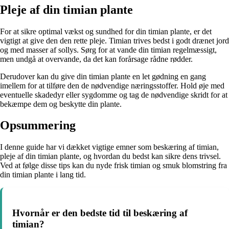
Pleje af din timian plante
For at sikre optimal vækst og sundhed for din timian plante, er det
vigtigt at give den den rette pleje. Timian trives bedst i godt drænet jord
og med masser af sollys. Sørg for at vande din timian regelmæssigt,
men undgå at overvande, da det kan forårsage rådne rødder.
Derudover kan du give din timian plante en let gødning en gang
imellem for at tilføre den de nødvendige næringsstoffer. Hold øje med
eventuelle skadedyr eller sygdomme og tag de nødvendige skridt for at
bekæmpe dem og beskytte din plante.
Opsummering
I denne guide har vi dækket vigtige emner som beskæring af timian,
pleje af din timian plante, og hvordan du bedst kan sikre dens trivsel.
Ved at følge disse tips kan du nyde frisk timian og smuk blomstring fra
din timian plante i lang tid.
Hvornår er den bedste tid til beskæring af
timian?