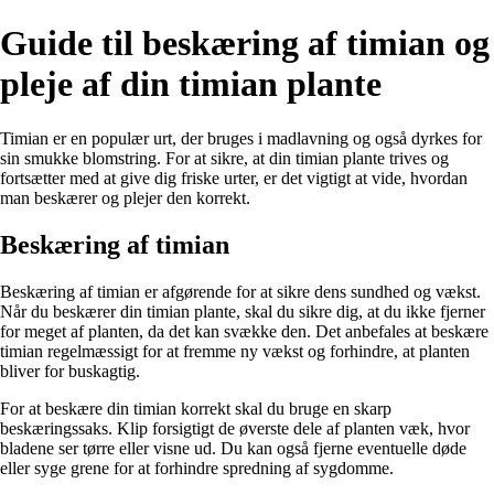
Guide til beskæring af timian og
pleje af din timian plante
Timian er en populær urt, der bruges i madlavning og også dyrkes for
sin smukke blomstring. For at sikre, at din timian plante trives og
fortsætter med at give dig friske urter, er det vigtigt at vide, hvordan
man beskærer og plejer den korrekt.
Beskæring af timian
Beskæring af timian er afgørende for at sikre dens sundhed og vækst.
Når du beskærer din timian plante, skal du sikre dig, at du ikke fjerner
for meget af planten, da det kan svække den. Det anbefales at beskære
timian regelmæssigt for at fremme ny vækst og forhindre, at planten
bliver for buskagtig.
For at beskære din timian korrekt skal du bruge en skarp
beskæringssaks. Klip forsigtigt de øverste dele af planten væk, hvor
bladene ser tørre eller visne ud. Du kan også fjerne eventuelle døde
eller syge grene for at forhindre spredning af sygdomme.