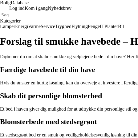
Bolig
Database
Log ind
Kom i gang
Nyhedsbrev
Kategorier
Lamper
Energi
Varme
Service
Tryghed
Flytning
Penge
IT
Planter
Bil
Forslag til smukke havebede – H
Drømmer du om at skabe smukke og velplejede bede i din have? Her finder
Færdige havebede til din have
Hvis du ønsker en hurtig løsning, kan du overveje at investere i færd
Skab dit personlige blomsterbed
Et bed i haven giver dig mulighed for at udtrykke din personlige stil og
Blomsterbede med stedsegrønt
Et stedsegrønt bed er en smuk og vedligeholdelsesvenlig løsning til din