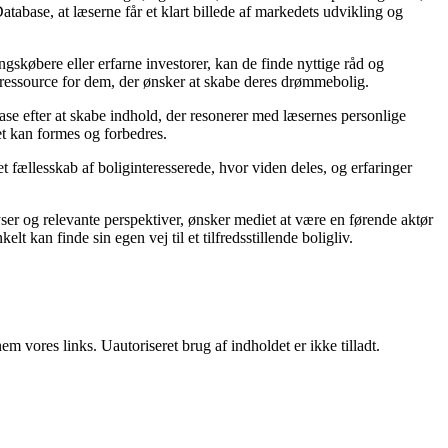
tabase, at læserne får et klart billede af markedets udvikling og
gskøbere eller erfarne investorer, kan de finde nyttige råd og
d ressource for dem, der ønsker at skabe deres drømmebolig.
abase efter at skabe indhold, der resonerer med læsernes personlige
et kan formes og forbedres.
t fællesskab af boliginteresserede, hvor viden deles, og erfaringer
er og relevante perspektiver, ønsker mediet at være en førende aktør
t kan finde sin egen vej til et tilfredsstillende boligliv.
 vores links. Uautoriseret brug af indholdet er ikke tilladt.