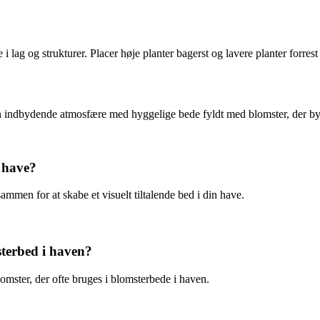
i lag og strukturer. Placer høje planter bagerst og lavere planter forres
kab en indbydende atmosfære med hyggelige bede fyldt med blomster, d
 have?
mmen for at skabe et visuelt tiltalende bed i din have.
sterbed i haven?
omster, der ofte bruges i blomsterbede i haven.