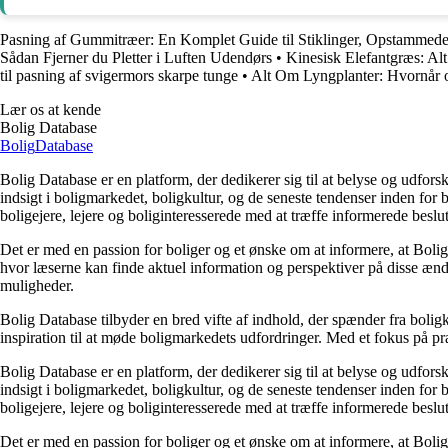
Pasning af Gummitræer: En Komplet Guide til Stiklinger, Opstammed
Sådan Fjerner du Pletter i Luften Udendørs
•
Kinesisk Elefantgræs: Alt
til pasning af svigermors skarpe tunge
•
Alt Om Lyngplanter: Hvornår 
Lær os at kende
Bolig Database
Bolig
Database
Bolig Database er en platform, der dedikerer sig til at belyse og udfo
indsigt i boligmarkedet, boligkultur, og de seneste tendenser inden fo
boligejere, lejere og boliginteresserede med at træffe informerede beslu
Det er med en passion for boliger og et ønske om at informere, at Boli
hvor læserne kan finde aktuel information og perspektiver på disse ændr
muligheder.
Bolig Database tilbyder en bred vifte af indhold, der spænder fra boligk
inspiration til at møde boligmarkedets udfordringer. Med et fokus på p
Bolig Database er en platform, der dedikerer sig til at belyse og udfo
indsigt i boligmarkedet, boligkultur, og de seneste tendenser inden fo
boligejere, lejere og boliginteresserede med at træffe informerede beslu
Det er med en passion for boliger og et ønske om at informere, at Boli