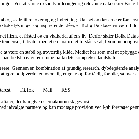
inger. Ved at samle ekspertvurderinger og relevante data sikrer Bolig Da
øb og -salg til renovering og indretning. Uanset om læserne er førstegan
raktiske løsninger og inspirerende idéer, er Bolig Database en værdiful
 et hjem, et fristed og en vigtig del af ens liv. Derfor sigter Bolig Dat
 tendenser, tilbyder mediet en nuanceret forståelse af, hvordan boligliv
 på at være en stabil og troværdig kilde. Mediet har som mål at opbygge e
dan man bedst navigerer i boligmarkedets komplekse landskab.
 læsere. Gennem en kombination af grundig research, dybdegående analys
 gøre boligverdenen mere tilgængelig og forståelig for alle, så hver enkel
terest
TikTok
Mail
RSS
saftaler, der kan give os en økonomisk gevinst.
med udvalgte partnere og kan modtage provision ved køb foretaget gennem