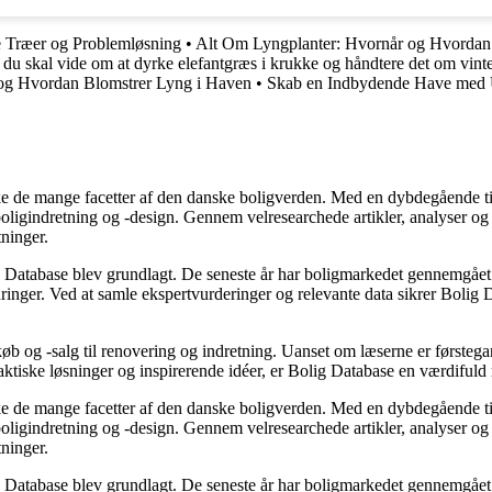
e Træer og Problemløsning
•
Alt Om Lyngplanter: Hvornår og Hvordan
 du skal vide om at dyrke elefantgræs i krukke og håndtere det om vint
og Hvordan Blomstrer Lyng i Haven
•
Skab en Indbydende Have med U
rske de mange facetter af den danske boligverden. Med en dybdegående ti
r boligindretning og -design. Gennem velresearchede artikler, analyser 
tninger.
g Database blev grundlagt. De seneste år har boligmarkedet gennemgået 
inger. Ved at samle ekspertvurderinger og relevante data sikrer Bolig Da
øb og -salg til renovering og indretning. Uanset om læserne er førstegan
raktiske løsninger og inspirerende idéer, er Bolig Database en værdiful
rske de mange facetter af den danske boligverden. Med en dybdegående ti
r boligindretning og -design. Gennem velresearchede artikler, analyser 
tninger.
g Database blev grundlagt. De seneste år har boligmarkedet gennemgået 