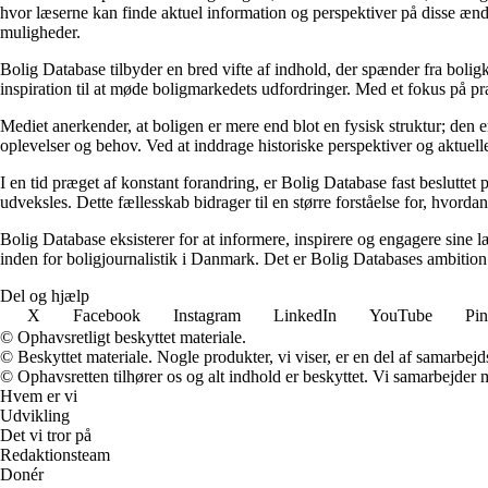
hvor læserne kan finde aktuel information og perspektiver på disse ændr
muligheder.
Bolig Database tilbyder en bred vifte af indhold, der spænder fra boligk
inspiration til at møde boligmarkedets udfordringer. Med et fokus på p
Mediet anerkender, at boligen er mere end blot en fysisk struktur; den er
oplevelser og behov. Ved at inddrage historiske perspektiver og aktuelle
I en tid præget af konstant forandring, er Bolig Database fast besluttet
udveksles. Dette fællesskab bidrager til en større forståelse for, hvor
Bolig Database eksisterer for at informere, inspirere og engagere sine
inden for boligjournalistik i Danmark. Det er Bolig Databases ambition at
Del og hjælp
X
Facebook
Instagram
LinkedIn
YouTube
Pin
© Ophavsretligt beskyttet materiale.
© Beskyttet materiale. Nogle produkter, vi viser, er en del af samarbejd
© Ophavsretten tilhører os og alt indhold er beskyttet. Vi samarbejder 
Hvem er vi
Udvikling
Det vi tror på
Redaktionsteam
Donér