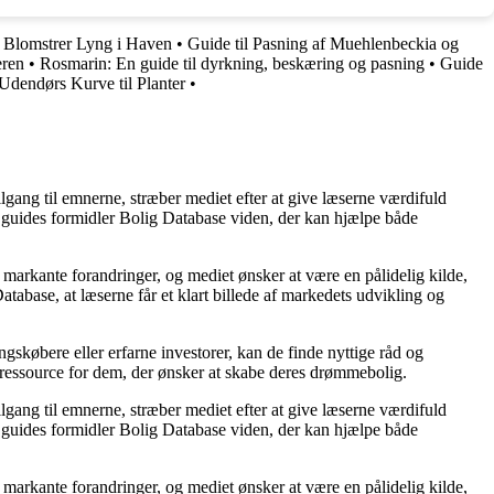
 Blomstrer Lyng i Haven
•
Guide til Pasning af Muehlenbeckia og
eren
•
Rosmarin: En guide til dyrkning, beskæring og pasning
•
Guide
dendørs Kurve til Planter
•
lgang til emnerne, stræber mediet efter at give læserne værdifuld
og guides formidler Bolig Database viden, der kan hjælpe både
markante forandringer, og mediet ønsker at være en pålidelig kilde,
tabase, at læserne får et klart billede af markedets udvikling og
gskøbere eller erfarne investorer, kan de finde nyttige råd og
d ressource for dem, der ønsker at skabe deres drømmebolig.
lgang til emnerne, stræber mediet efter at give læserne værdifuld
og guides formidler Bolig Database viden, der kan hjælpe både
markante forandringer, og mediet ønsker at være en pålidelig kilde,