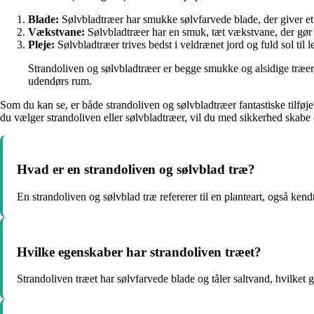
Blade:
Sølvbladtræer har smukke sølvfarvede blade, der giver et
Vækstvane:
Sølvbladtræer har en smuk, tæt vækstvane, der gør 
Pleje:
Sølvbladtræer trives bedst i veldrænet jord og fuld sol til 
Strandoliven og sølvbladtræer er begge smukke og alsidige træer,
udendørs rum.
Som du kan se, er både strandoliven og sølvbladtræer fantastiske tilfø
du vælger strandoliven eller sølvbladtræer, vil du med sikkerhed skabe 
Hvad er en strandoliven og sølvblad træ?
En strandoliven og sølvblad træ refererer til en planteart, også ken
Hvilke egenskaber har strandoliven træet?
Strandoliven træet har sølvfarvede blade og tåler saltvand, hvilket g