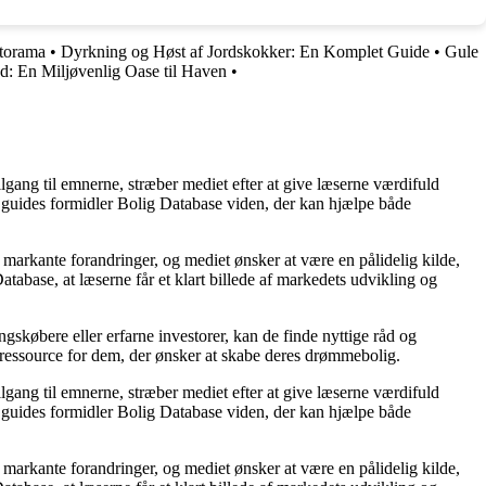
ntorama
•
Dyrkning og Høst af Jordskokker: En Komplet Guide
•
Gule
d: En Miljøvenlig Oase til Haven
•
lgang til emnerne, stræber mediet efter at give læserne værdifuld
og guides formidler Bolig Database viden, der kan hjælpe både
markante forandringer, og mediet ønsker at være en pålidelig kilde,
tabase, at læserne får et klart billede af markedets udvikling og
gskøbere eller erfarne investorer, kan de finde nyttige råd og
d ressource for dem, der ønsker at skabe deres drømmebolig.
lgang til emnerne, stræber mediet efter at give læserne værdifuld
og guides formidler Bolig Database viden, der kan hjælpe både
markante forandringer, og mediet ønsker at være en pålidelig kilde,