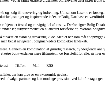
inger. Ved at samle ekspertvurderinger og relevante data sikrer Bolig Da
øb og -salg til renovering og indretning. Uanset om læserne er førstegan
raktiske løsninger og inspirerende idéer, er Bolig Database en værdiful
 et hjem, et fristed og en vigtig del af ens liv. Derfor sigter Bolig Dat
 tendenser, tilbyder mediet en nuanceret forståelse af, hvordan boligliv
 på at være en stabil og troværdig kilde. Mediet har som mål at opbygge e
dan man bedst navigerer i boligmarkedets komplekse landskab.
 læsere. Gennem en kombination af grundig research, dybdegående analys
 gøre boligverdenen mere tilgængelig og forståelig for alle, så hver enkel
terest
TikTok
Mail
RSS
saftaler, der kan give os en økonomisk gevinst.
med udvalgte partnere og kan modtage provision ved køb foretaget gennem