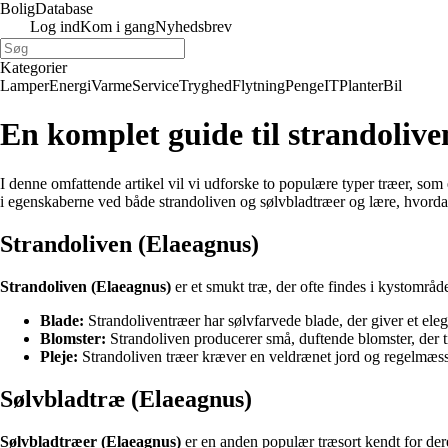
Bolig
Database
Log ind
Kom i gang
Nyhedsbrev
Kategorier
Lamper
Energi
Varme
Service
Tryghed
Flytning
Penge
IT
Planter
Bil
En komplet guide til strandolive
I denne omfattende artikel vil vi udforske to populære typer træer, so
i egenskaberne ved både strandoliven og sølvbladtræer og lære, hvorda
Strandoliven (Elaeagnus)
Strandoliven (Elaeagnus)
er et smukt træ, der ofte findes i kystområd
Blade:
Strandoliventræer har sølvfarvede blade, der giver et ele
Blomster:
Strandoliven producerer små, duftende blomster, der t
Pleje:
Strandoliven træer kræver en veldrænet jord og regelmæssig
Sølvbladtræ (Elaeagnus)
Sølvbladtræer (Elaeagnus)
er en anden populær træsort kendt for der