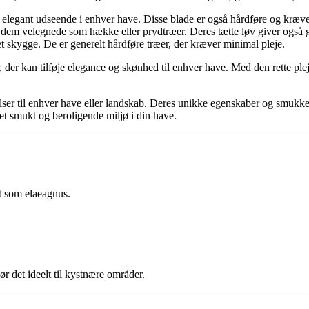
 elegant udseende i enhver have. Disse blade er også hårdføre og kræv
dem velegnede som hække eller prydtræer. Deres tætte løv giver også 
let skygge. De er generelt hårdføre træer, der kræver minimal pleje.
 der kan tilføje elegance og skønhed til enhver have. Med den rette pl
jelser til enhver have eller landskab. Deres unikke egenskaber og smukk
et smukt og beroligende miljø i din have.
dt som elaeagnus.
ør det ideelt til kystnære områder.