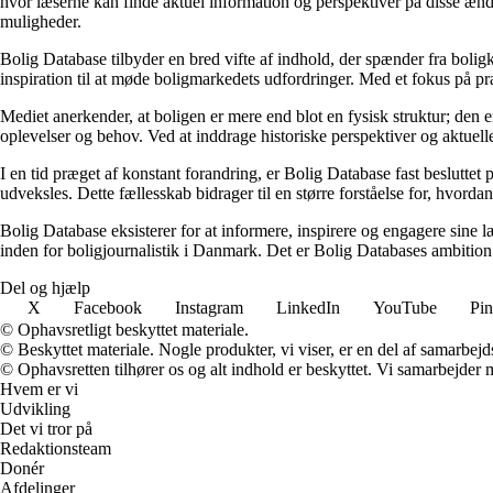
hvor læserne kan finde aktuel information og perspektiver på disse ændr
muligheder.
Bolig Database tilbyder en bred vifte af indhold, der spænder fra boligk
inspiration til at møde boligmarkedets udfordringer. Med et fokus på p
Mediet anerkender, at boligen er mere end blot en fysisk struktur; den er
oplevelser og behov. Ved at inddrage historiske perspektiver og aktuelle
I en tid præget af konstant forandring, er Bolig Database fast besluttet
udveksles. Dette fællesskab bidrager til en større forståelse for, hvor
Bolig Database eksisterer for at informere, inspirere og engagere sine
inden for boligjournalistik i Danmark. Det er Bolig Databases ambition at
Del og hjælp
X
Facebook
Instagram
LinkedIn
YouTube
Pin
© Ophavsretligt beskyttet materiale.
© Beskyttet materiale. Nogle produkter, vi viser, er en del af samarbejd
© Ophavsretten tilhører os og alt indhold er beskyttet. Vi samarbejder 
Hvem er vi
Udvikling
Det vi tror på
Redaktionsteam
Donér
Afdelinger