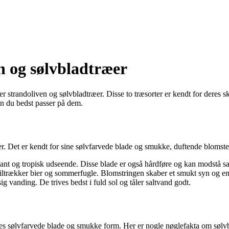
n og sølvbladtræer
m er strandoliven og sølvbladtræer. Disse to træsorter er kendt for der
n du bedst passer på dem.
er. Det er kendt for sine sølvfarvede blade og smukke, duftende blomster
gant og tropisk udseende. Disse blade er også hårdføre og kan modstå sa
iltrækker bier og sommerfugle. Blomstringen skaber et smukt syn og en
 vanding. De trives bedst i fuld sol og tåler saltvand godt.
es sølvfarvede blade og smukke form. Her er nogle nøglefakta om sølv