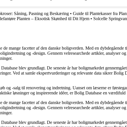
tokroser: Såning, Pasning og Beskæring
•
Guide til Plantekasser fra Pla
Elefantøre Planten – Eksotisk Skønhed til Dit Hjem
•
Solcelle Springvan
rske de mange facetter af den danske boligverden. Med en dybdegående ti
r boligindretning og -design. Gennem velresearchede artikler, analyser 
tninger.
g Database blev grundlagt. De seneste år har boligmarkedet gennemgået 
inger. Ved at samle ekspertvurderinger og relevante data sikrer Bolig Da
øb og -salg til renovering og indretning. Uanset om læserne er førstegan
raktiske løsninger og inspirerende idéer, er Bolig Database en værdiful
rske de mange facetter af den danske boligverden. Med en dybdegående ti
r boligindretning og -design. Gennem velresearchede artikler, analyser 
tninger.
g Database blev grundlagt. De seneste år har boligmarkedet gennemgået 