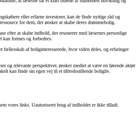
tabase, at læserne får et klart billede af markedets udvikling og
gskøbere eller erfarne investorer, kan de finde nyttige råd og
d ressource for dem, der ønsker at skabe deres drømmebolig.
abase efter at skabe indhold, der resonerer med læsernes personlige
et kan formes og forbedres.
t fællesskab af boliginteresserede, hvor viden deles, og erfaringer
er og relevante perspektiver, ønsker mediet at være en førende aktør
t kan finde sin egen vej til et tilfredsstillende boligliv.
 vores links. Uautoriseret brug af indholdet er ikke tilladt.