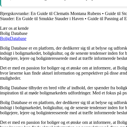
Bjergskovranke: En Guide til Clematis Montana Rubens
•
Guide til S
Stauder: En Guide til Smukke Stauder i Haven
•
Guide til Pasning af 
Lær os at kende
Bolig Database
Bolig
Database
Bolig Database er en platform, der dedikerer sig til at belyse og udfo
indsigt i boligmarkedet, boligkultur, og de seneste tendenser inden fo
boligejere, lejere og boliginteresserede med at træffe informerede beslu
Det er med en passion for boliger og et ønske om at informere, at Boli
hvor læserne kan finde aktuel information og perspektiver på disse ændr
muligheder.
Bolig Database tilbyder en bred vifte af indhold, der spænder fra boligk
inspiration til at møde boligmarkedets udfordringer. Med et fokus på p
Bolig Database er en platform, der dedikerer sig til at belyse og udfo
indsigt i boligmarkedet, boligkultur, og de seneste tendenser inden fo
boligejere, lejere og boliginteresserede med at træffe informerede beslu
Det er med en passion for boliger og et ønske om at informere, at Boli