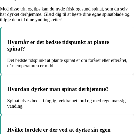
Med disse trin og tips kan du nyde frisk og sund spinat, som du selv
har dyrket derhjemme. Glæd dig til at høste dine egne spinatblade og
tilføje dem til dine yndlingsretter!
Hvornår er det bedste tidspunkt at plante
spinat?
Det bedste tidspunkt at plante spinat er om foråret eller efteråret,
når temperaturen er mild.
Hvordan dyrker man spinat derhjemme?
Spinat trives bedst i fugtig, veldrænet jord og med regelmæssig
vanding.
Hvilke fordele er der ved at dyrke sin egen