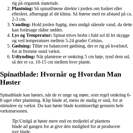
rig på organisk materiale.
Plantning:
Så spinatfrøene direkte i jorden om foråret eller
efteråret, afhængigt af dit klima. Så frøene med en afstand på ca.
2-3 cm.
Vanding:
Hold jorden fugtig, men undgå stående vand, da dette
kan forårsage rådne rødder.
Lys og Temperatur:
Spinat trives bedst i fuld sol til let skygge
og ved temperaturer mellem 5-24 grader Celsius.
Gødning:
Tilfør en balanceret gødning, der er rig på kvælstof,
for at fremme sund vækst.
Udtynding:
Når planterne er omkring 5 cm høje, tynd dem ud,
så der er ca. 10-15 cm mellem hver plante.
Spinatblade: Hvornår og Hvordan Man
Høster
Spinatblade kan høstes, når de er unge og møre, som regel omkring 6-
8 uger efter plantning. Klip blade af, mens de stadig er små, for at
stimulere ny vækst. Du kan høste blade kontinuerligt gennem hele
vækstsæsonen.
Tip:
Undgå at høste mere end en tredjedel af plantens
blade ad gangen for at give den mulighed for at producere
nye blade.