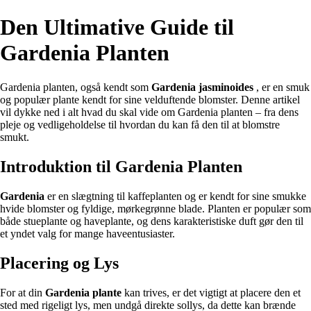
Den Ultimative Guide til
Gardenia Planten
Gardenia planten, også kendt som
Gardenia jasminoides
, er en smuk
og populær plante kendt for sine velduftende blomster. Denne artikel
vil dykke ned i alt hvad du skal vide om Gardenia planten – fra dens
pleje og vedligeholdelse til hvordan du kan få den til at blomstre
smukt.
Introduktion til Gardenia Planten
Gardenia
er en slægtning til kaffeplanten og er kendt for sine smukke
hvide blomster og fyldige, mørkegrønne blade. Planten er populær som
både stueplante og haveplante, og dens karakteristiske duft gør den til
et yndet valg for mange haveentusiaster.
Placering og Lys
For at din
Gardenia plante
kan trives, er det vigtigt at placere den et
sted med rigeligt lys, men undgå direkte sollys, da dette kan brænde