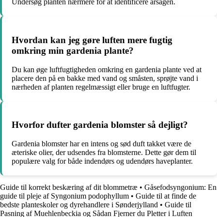
Undersøg planten nærmere for at identificere årsagen.
Hvordan kan jeg gøre luften mere fugtig
omkring min gardenia plante?
Du kan øge luftfugtigheden omkring en gardenia plante ved at
placere den på en bakke med vand og småsten, sprøjte vand i
nærheden af planten regelmæssigt eller bruge en luftfugter.
Hvorfor dufter gardenia blomster så dejligt?
Gardenia blomster har en intens og sød duft takket være de
æteriske olier, der udsendes fra blomsterne. Dette gør dem til
populære valg for både indendørs og udendørs haveplanter.
Guide til korrekt beskæring af dit blommetræ
•
Gåsefodsyngonium: En
guide til pleje af Syngonium podophyllum
•
Guide til at finde de
bedste planteskoler og dyrehandlere i Sønderjylland
•
Guide til
Pasning af Muehlenbeckia og Sådan Fjerner du Pletter i Luften