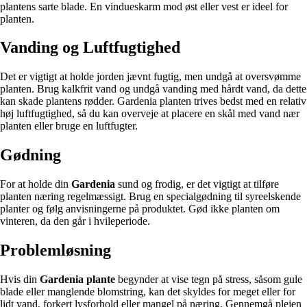
plantens sarte blade. En vindueskarm mod øst eller vest er ideel for
planten.
Vanding og Luftfugtighed
Det er vigtigt at holde jorden jævnt fugtig, men undgå at oversvømme
planten. Brug kalkfrit vand og undgå vanding med hårdt vand, da dette
kan skade plantens rødder. Gardenia planten trives bedst med en relativ
høj luftfugtighed, så du kan overveje at placere en skål med vand nær
planten eller bruge en luftfugter.
Gødning
For at holde din
Gardenia
sund og frodig, er det vigtigt at tilføre
planten næring regelmæssigt. Brug en specialgødning til syreelskende
planter og følg anvisningerne på produktet. Gød ikke planten om
vinteren, da den går i hvileperiode.
Problemløsning
Hvis din
Gardenia plante
begynder at vise tegn på stress, såsom gule
blade eller manglende blomstring, kan det skyldes for meget eller for
lidt vand, forkert lysforhold eller mangel på næring. Gennemgå plejen