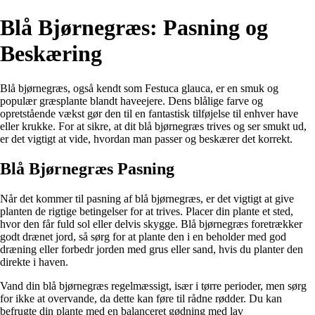
Blå Bjørnegræs: Pasning og
Beskæring
Blå bjørnegræs, også kendt som Festuca glauca, er en smuk og
populær græsplante blandt haveejere. Dens blålige farve og
opretstående vækst gør den til en fantastisk tilføjelse til enhver have
eller krukke. For at sikre, at dit blå bjørnegræs trives og ser smukt ud,
er det vigtigt at vide, hvordan man passer og beskærer det korrekt.
Blå Bjørnegræs Pasning
Når det kommer til pasning af blå bjørnegræs, er det vigtigt at give
planten de rigtige betingelser for at trives. Placer din plante et sted,
hvor den får fuld sol eller delvis skygge. Blå bjørnegræs foretrækker
godt drænet jord, så sørg for at plante den i en beholder med god
dræning eller forbedr jorden med grus eller sand, hvis du planter den
direkte i haven.
Vand din blå bjørnegræs regelmæssigt, især i tørre perioder, men sørg
for ikke at overvande, da dette kan føre til rådne rødder. Du kan
befrugte din plante med en balanceret gødning med lav