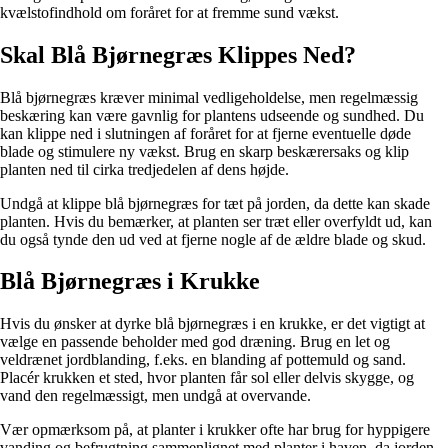
kvælstofindhold om foråret for at fremme sund vækst.
Skal Blå Bjørnegræs Klippes Ned?
Blå bjørnegræs kræver minimal vedligeholdelse, men regelmæssig
beskæring kan være gavnlig for plantens udseende og sundhed. Du
kan klippe ned i slutningen af foråret for at fjerne eventuelle døde
blade og stimulere ny vækst. Brug en skarp beskærersaks og klip
planten ned til cirka tredjedelen af dens højde.
Undgå at klippe blå bjørnegræs for tæt på jorden, da dette kan skade
planten. Hvis du bemærker, at planten ser træt eller overfyldt ud, kan
du også tynde den ud ved at fjerne nogle af de ældre blade og skud.
Blå Bjørnegræs i Krukke
Hvis du ønsker at dyrke blå bjørnegræs i en krukke, er det vigtigt at
vælge en passende beholder med god dræning. Brug en let og
veldrænet jordblanding, f.eks. en blanding af pottemuld og sand.
Placér krukken et sted, hvor planten får sol eller delvis skygge, og
vand den regelmæssigt, men undgå at overvande.
Vær opmærksom på, at planter i krukker ofte har brug for hyppigere
vanding og befrugtning sammenlignet med planter i haven, da jorden