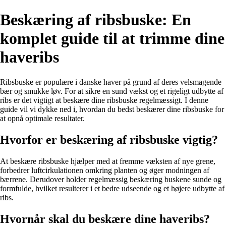
Beskæring af ribsbuske: En
komplet guide til at trimme dine
haveribs
Ribsbuske er populære i danske haver på grund af deres velsmagende
bær og smukke løv. For at sikre en sund vækst og et rigeligt udbytte af
ribs er det vigtigt at beskære dine ribsbuske regelmæssigt. I denne
guide vil vi dykke ned i, hvordan du bedst beskærer dine ribsbuske for
at opnå optimale resultater.
Hvorfor er beskæring af ribsbuske vigtig?
At beskære ribsbuske hjælper med at fremme væksten af nye grene,
forbedrer luftcirkulationen omkring planten og øger modningen af
bærrene. Derudover holder regelmæssig beskæring buskene sunde og
formfulde, hvilket resulterer i et bedre udseende og et højere udbytte af
ribs.
Hvornår skal du beskære dine haveribs?