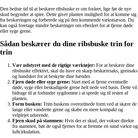
Den bedste tid til at beskære ribsbuske er om foråret, lige før de nye
skud begynder at spire. Dette giver planten mulighed for at komme sig
fra beskæringen og forberede sig på den kommende vækstsæson. Du
kan også foretage mindre beskæringer om efteråret for at fjerne døde
eller syge grene.
Sådan beskærer du dine ribsbuske trin for
trin
Vær udstyret med de rigtige værktøjer:
For at beskære dine
ribsbuske effektivt, skal du have en skarp beskæresaks, grensaks
og handsker for at beskytte dine hænder.
Fjern døde eller syge grene:
Start med at fjerne eventuelle
døde, syge eller beskadigede grene helt nede ved basis. Dette vil
bidrage til at forhindre sygdomme i at sprede sig til resten af
planten.
Form busken:
Trim buskens overordnede form ved at skære de
lange eller vandrette grene og skabe en mere kompakt og
velplejet udseende.
Fjern skud på stammen:
Hvis der er skud, der vokser direkte
fra stammen, bør de også fjernes for at fremme en sund vækst og
luftcirkulation.