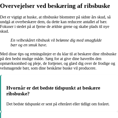
Overvejelser ved beskæring af ribsbuske
Det er vigtigt at huske, at ribsbuske blomstrer på sidste års skud, så
undgå at overbeskære dem, da dette kan reducere antallet af bær.
Fokuser i stedet på at fjerne de ældste grene og skabe plads til nye
skud.
En velbeskåret ribsbusk vil belønne dig med smagfulde
bær og en smuk have.
Med disse tips og retningslinjer er du klar til at beskære dine ribsbuske
på den bedst mulige måde. Sørg for at give dine haveribs den
opmærksomhed og pleje, de fortjener, og glæd dig over de frodige og
velsmagende bær, som dine beskårne buske vil producere.
Hvornår er det bedste tidspunkt at beskære
ribsbuske?
Det bedste tidspunkt er sent på efteråret eller tidligt om foråret.